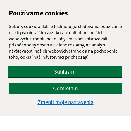
Používame cookies
Text vašej správy (povinné)
Súbory cookie a ďalšie technológie sledovania používame
na zlepšenie vášho zážitku z prehliadania našich
webových stránok, na to, aby sme vám zobrazovali
prispôsobený obsah a cielené reklamy, na analýzu
návštevnosti našich webových stránok a na pochopenie
toho, odkiaľ naši návštevníci prichádzajú.
Oboznámil som sa so
spracúvaním osobných
Súhlasím
údajov
Google reCaptcha Response
Odoslať správu
Odmietam
Zmeniť moje nastavenia
Úradné hodiny:
Deň
Čas doobeda
Čas poobede