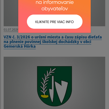
01.07.2026
VZN č. 3/2026 o určení miesta a času zápisu dieťaťa
na plnenie povinnej školskej dochádzky v obci
Gemerská Hôrka