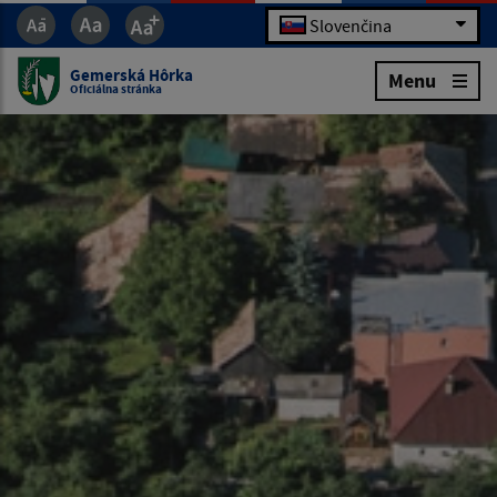
Slovenčina
Gemerská Hôrka
Menu
Oficiálna stránka