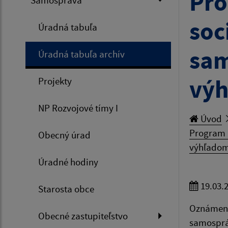
Pro
Samospráva
soc
Úradná tabuľa
sam
Úradná tabuľa archív
výh
Projekty
NP Rozvojové tímy I
Úvod
Program 
Obecný úrad
výhľadom
Úradné hodiny
19.03.
Starosta obce
Oznámeni
Obecné zastupiteľstvo
samospráv