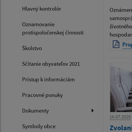
Hlavný kontrolór
Oznámeni
samospráv
Oznamovanie
životného
protispoločenskej činnosti
hospodar
Pro
Školstvo
Sčítanie obyvateľov 2021
Prístup k informáciám
Pracovné ponuky
Dokumenty
16.07.2026
Symboly obce
Zvolan