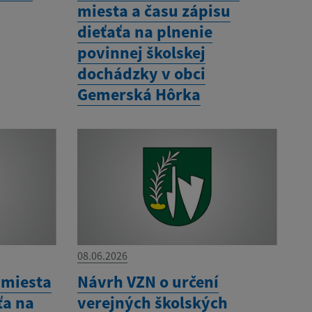
miesta a času zápisu
dieťaťa na plnenie
povinnej školskej
dochádzky v obci
Gemerská Hôrka
08.06.2026
 miesta
Návrh VZN o určení
ťa na
verejných školských