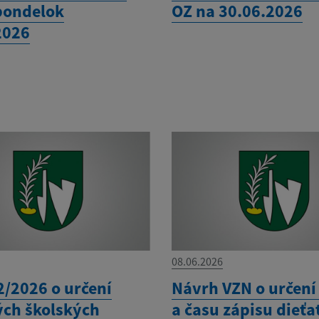
pondelok
OZ na 30.06.2026
2026
08.06.2026
2/2026 o určení
Návrh VZN o určení
ých školských
a času zápisu dieťa