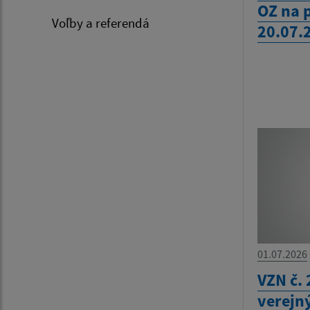
OZ na 
Voľby a referendá
20.07.
01.07.2026
VZN č. 
verejn