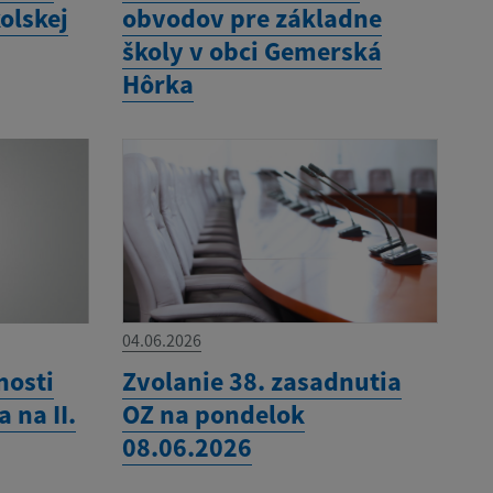
olskej
obvodov pre základne
školy v obci Gemerská
Hôrka
04.06.2026
nosti
Zvolanie 38. zasadnutia
 na II.
OZ na pondelok
08.06.2026