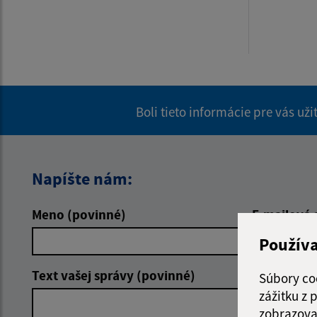
Boli tieto informácie pre vás už
Napíšte nám:
Meno (povinné)
E-mailová 
Použív
Text vašej správy (povinné)
Súbory co
zážitku z
zobrazova