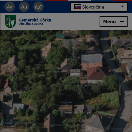
Slovenčina
Gemerská Hôrka
Menu
Oficiálna stránka