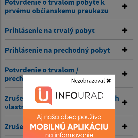
Potvrdenie o trvalom pobyte k
prvému občianskemu preukazu
Prihlásenie na trvalý pobyt
Prihlásenie na prechodný pobyt
Potvrdenie o trvalom /
prechodnom pobyte
Nezobrazovať
Zrušenie trvalého pobytu na návrh
vlastníka budovy
Zrušenie prechodného pobytu