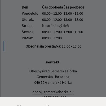
Deň
Čas doobeda
Čas poobede
Pondelok:
08:00 - 12:00
13:00 - 15:00
Utorok:
08:00 - 12:00
13:00 - 15:00
Streda:
Nestránkový deň
Štvrtok:
08:00 - 12:00
13:00 - 15:00
Piatok:
08:00 - 12:00
Obedňajšia prestávka:
12:00 - 13:00
Kontakt:
Obecný úrad Gemerská Hôrka
Gemerská Hôrka 151
049 12 Gemerská Hôrka
obec@gemerskahorka.eu
+421 58 7921 225