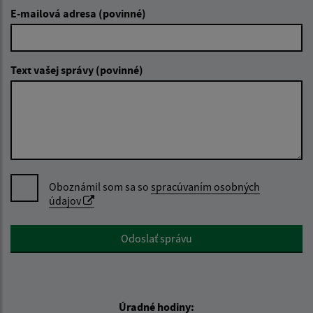
E-mailová adresa (povinné)
Text vašej správy (povinné)
Oboznámil som sa so
spracúvaním osobných
údajov
Google reCaptcha Response
Odoslať správu
Úradné hodiny: