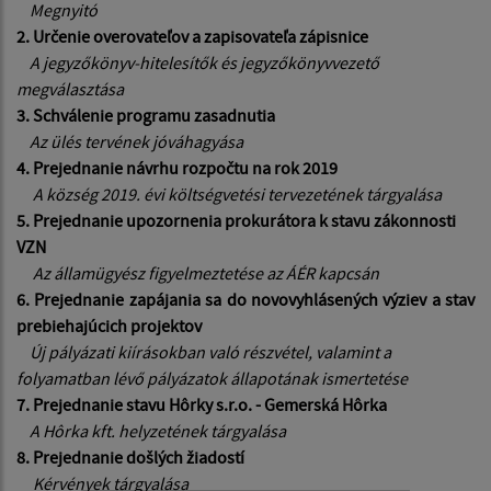
Megnyitó
2. Určenie overovateľov a zapisovateľa zápisnice
A jegyzőkönyv-hitelesítők és jegyzőkönyvvezető
megválasztása
3. Schválenie programu zasadnutia
Az ülés tervének jóváhagyása
4. Prejednanie návrhu rozpočtu na rok 2019
A község 2019. évi költségvetési tervezetének tárgyalása
5. Prejednanie upozornenia prokurátora k stavu zákonnosti
VZN
Az államügyész figyelmeztetése az ÁÉR kapcsán
6. Prejednanie zapájania sa do novovyhlásených výziev a stav
prebiehajúcich projektov
Új pályázati kiírásokban való részvétel, valamint a
folyamatban lévő pályázatok állapotának ismertetése
7. Prejednanie stavu Hôrky s.r.o. - Gemerská Hôrka
A Hôrka kft. helyzetének tárgyalása
8. Prejednanie došlých žiadostí
Kérvények tárgyalása