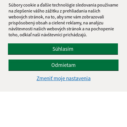
Súbory cookie a ďalšie technológie sledovania používame
na zlepšenie vášho zážitku z prehliadania našich
webových stránok, na to, aby sme vám zobrazovali
Je táto stránka užitočná?
Áno
Nie
prispôsobený obsah a cielené reklamy, na analýzu
Boli tieto 
Boli 
návštevnosti našich webových stránok a na pochopenie
Našli ste na stránke chybu?
Napíšte nám
toho, odkiaľ naši návštevníci prichádzajú.
Napíšte nám:
Súhlasím
Meno (povinné)
Odmietam
Zmeniť moje nastavenia
E-mailová adresa (povinné)
Text vašej správy (povinné)