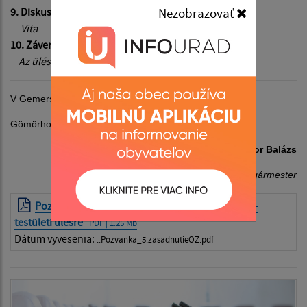
Nezobrazovať
9. Diskusia
Vita
10. Záver
Az ülés berekesztése
V Gemerskej Hôrke, dňa 05. 4. 2019
Gömörhorka, 2019. 4. 05.
Ing. Tibor Balázs
starosta obce - polgármester
Pozvánka na zasadnutie OZ - Meghívó képviselő-
testületi ülésre
| PDF | 1.25 Mb
Dátum vyvesenia:
..Pozvanka_5.zasadnutieOZ.pdf