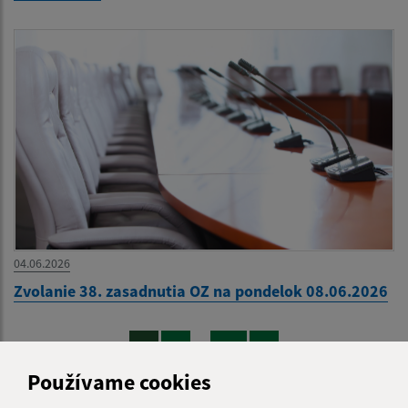
04.06.2026
Zvolanie 38. zasadnutia OZ na pondelok 08.06.2026
...
1
2
41
>
Používame cookies