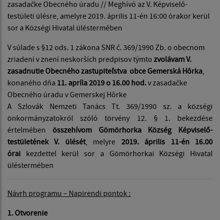
zasadačke Obecného úradu // Meghívó az V. Képviselő-
testületi ülésre, amelyre 2019. április 11-én 16:00 órakor kerül
sor a Községi Hivatal üléstermében
V súlade s §12 ods. 1 zákona SNR č. 369/1990 Zb. o obecnom
zriadení v znení neskorších predpisov týmto
zvolávam V.
zasadnutie Obecného zastupiteľstva obce Gemerská Hôrka
,
konaného dňa
11. apríla 2019 o 16.00 hod.
v zasadačke
Obecného úradu v Gemerskej Hôrke
A Szlovák Nemzeti Tanács Tt. 369/1990 sz. a községi
önkormányzatokról szóló törvény 12. § 1. bekezdése
értelmében
összehívom Gömörhorka Község Képviselő-
testületének V. ülését
, melyre
2019. április 11-én 16.00
órai
kezdettel kerül sor a Gömörhorkai Községi Hivatal
üléstermében
Návrh programu – Napirendi pontok :
1. Otvorenie