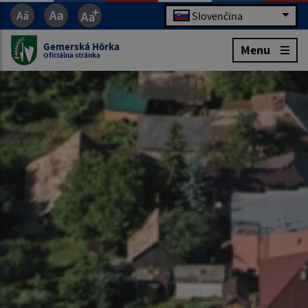
Slovenčina
Gemerská Hôrka
Menu
Oficiálna stránka