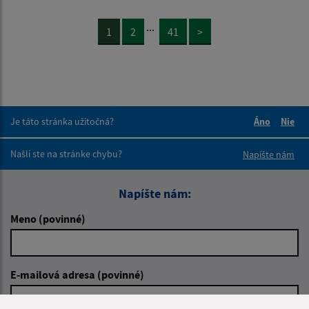
...
1
2
41
>
Je táto stránka užitočná?
Áno
Nie
Boli tieto 
Boli 
Našli ste na stránke chybu?
Napíšte nám
Napíšte nám:
Meno (povinné)
E-mailová adresa (povinné)