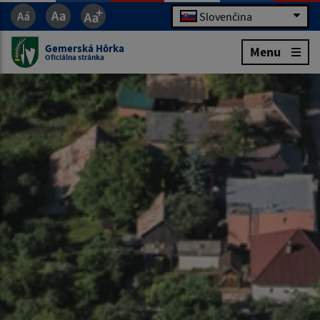
Slovenčina
Gemerská Hôrka
Menu
Oficiálna stránka