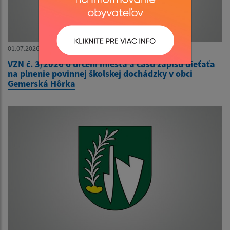
01.07.2026
VZN č. 3/2026 o určení miesta a času zápisu dieťaťa
na plnenie povinnej školskej dochádzky v obci
Gemerská Hôrka