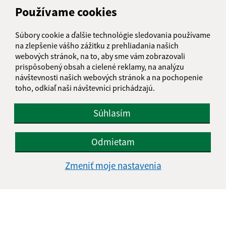
Používame cookies
Text vašej správy (povinné)
Súbory cookie a ďalšie technológie sledovania používame
na zlepšenie vášho zážitku z prehliadania našich
webových stránok, na to, aby sme vám zobrazovali
prispôsobený obsah a cielené reklamy, na analýzu
návštevnosti našich webových stránok a na pochopenie
toho, odkiaľ naši návštevníci prichádzajú.
Oboznámil som sa so
spracúvaním osobných
údajov
Súhlasím
Google reCaptcha Response
Odoslať správu
Odmietam
Zmeniť moje nastavenia
Úradné hodiny:
Deň
Čas doobeda
Čas poobede
Pondelok:
08:00 - 12:00
13:00 - 15:00