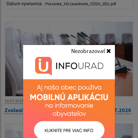
Dátum vyvesenia:
..Pozvanka_XXI.zasadnutie_OZGH_2021.pdf
Nezobrazovať
16.07.2026
Zvolanie 40. zasadnutia OZ na pondelok 20.07.2026