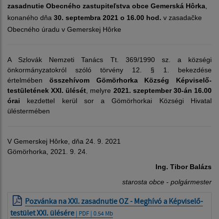
zasadnutie Obecného zastupiteľstva obce Gemerská Hôrka
,
konaného dňa
30.
septembra 2021 o 16.00 hod.
v zasadačke
Obecného úradu v Gemerskej Hôrke
A Szlovák Nemzeti Tanács Tt. 369/1990 sz. a községi
önkormányzatokról szóló törvény 12. § 1. bekezdése
értelmében
összehívom Gömörhorka Község Képviselő-
testületének XXI. ülését
, melyre
2021. szeptember 30-án 16.00
órai
kezdettel kerül sor a Gömörhorkai Községi Hivatal
üléstermében
V Gemerskej Hôrke, dňa 24. 9. 2021
Gömörhorka, 2021. 9. 24.
Ing. Tibor Balázs
starosta obce - polgármester
Pozvánka na XXI. zasadnutie OZ - Meghívó a Képviselő-
testület XXI. ülésére
| PDF | 0.54 Mb