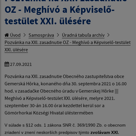
OZ - Meghívó a Képviselő-
testület XXI. ülésére
Úvod
Samospráva
Úradná tabuľa archív
Pozvánka na XXI. zasadnutie OZ - Meghívó a Képviselő-testület
XXI. ülésére
27.09.2021
Pozvánka na XXI. zasadnutie Obecného zastupiteľstva obce
Gemerská Hôrka, konaného dňa 30. septembra 2021 o 16.00
hod. v zasadačke Obecného úradu v Gemerskej Hôrke |||
Meghívó a Képviselő-testület XXI. ülésére, melyre 2021.
szeptember 30-án 16.00 órai kezdettel kerül sor a
Gömörhorkai Községi Hivatal üléstermében
V súlade s §12 ods. 1 zákona SNR č. 369/1990 Zb. o obecnom
zriadení v znení neskorších predpisov týmto
zvolávam XXI.