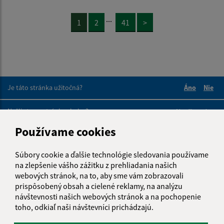
...
1
2
41
>
Je táto stránka užitočná?
Áno
Nie
Boli tieto 
Boli 
Našli ste na stránke chybu?
Napíšte nám
Používame cookies
Napíšte nám:
Súbory cookie a ďalšie technológie sledovania používame
Meno (povinné)
na zlepšenie vášho zážitku z prehliadania našich
webových stránok, na to, aby sme vám zobrazovali
prispôsobený obsah a cielené reklamy, na analýzu
návštevnosti našich webových stránok a na pochopenie
E-mailová adresa (povinné)
toho, odkiaľ naši návštevníci prichádzajú.