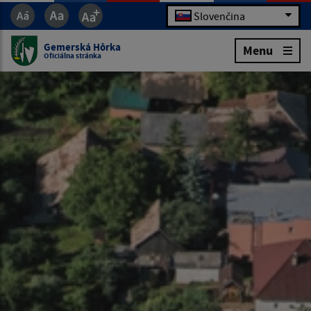
Slovenčina
Gemerská Hôrka
Menu
Oficiálna stránka