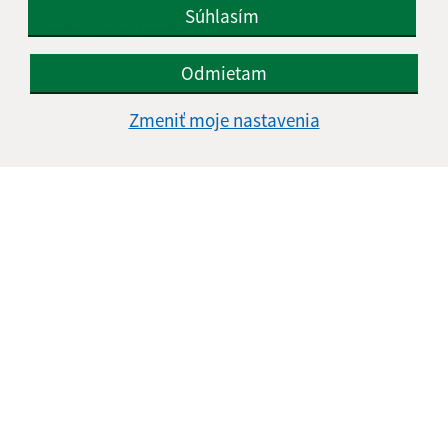
Súhlasím
Text vašej správy (povinné)
Odmietam
Zmeniť moje nastavenia
Oboznámil som sa so
spracúvaním osobných
údajov
Google reCaptcha Response
Odoslať správu
Úradné hodiny:
Deň
Čas doobeda
Čas poobede
Pondelok:
08:00 - 12:00
13:00 - 15:00