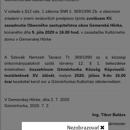
V súlade s §12 ods. 1 zákona SNR č. 369/1990 Zb. o obecnom
zriadení v znení neskorších predpisov týmto
zvolávam XV.
zasadnutie Obecného zastupiteľstva obce Gemerská Hôrka
,
konaného dňa
9
.
júla 2020 o 16.00 hod.
v zasadačke Kultúrneho
domu v Gemerskej Hôrke
A Szlovák Nemzeti Tanács Tt. 369/1990 sz. a községi
önkormányzatokról szóló törvény 12. § 1. bekezdése
értelmében
összehívom Gömörhorka Község Képviselő-
testületének XV. ülését
, melyre
2020. július 9-én 16.00
órai
kezdettel kerül sor a Gömörhorkai Kultúrház üléstermében
V Gemerskej Hôrke, dňa 2. 7. 2020
Gömörhorka, 2020. 7. 2.
Ing. Tibor Balázs
starosta obce - polgármester
Nezobrazovať