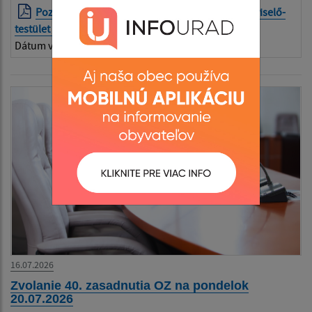
Pozvánka na XV. zasadnutie OZ - Meghívó a Képviselő-
testület XV. ülésére
| PDF | 0.26 Mb
Dátum vyvesenia:
..pozvanka_15.zasadnutie_OZGH.pdf
16.07.2026
Zvolanie 40. zasadnutia OZ na pondelok
20.07.2026