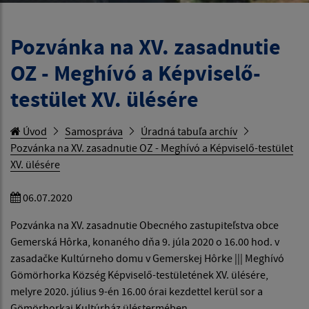
Pozvánka na XV. zasadnutie
OZ - Meghívó a Képviselő-
testület XV. ülésére
Úvod
Samospráva
Úradná tabuľa archív
Pozvánka na XV. zasadnutie OZ - Meghívó a Képviselő-testület
XV. ülésére
06.07.2020
Pozvánka na XV. zasadnutie Obecného zastupiteľstva obce
Gemerská Hôrka, konaného dňa 9. júla 2020 o 16.00 hod. v
zasadačke Kultúrneho domu v Gemerskej Hôrke ||| Meghívó
Gömörhorka Község Képviselő-testületének XV. ülésére,
melyre 2020. július 9-én 16.00 órai kezdettel kerül sor a
Gömörhorkai Kultúrház üléstermében