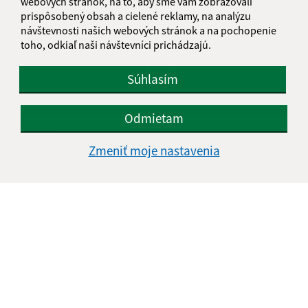
webových stránok, na to, aby sme vám zobrazovali
prispôsobený obsah a cielené reklamy, na analýzu
návštevnosti našich webových stránok a na pochopenie
toho, odkiaľ naši návštevníci prichádzajú.
Súhlasím
Odmietam
08.06.2026
Plán kontrolnej činnosti hlavného kontrolóra na
Zmeniť moje nastavenia
II. polrok 2026