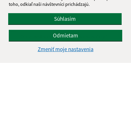
toho, odkiaľ naši návštevníci prichádzajú.
Súhlasím
Odmietam
Oboznámil som sa so
spracúvaním osobných
údajov
Zmeniť moje nastavenia
Google reCaptcha Response
Odoslať správu
Úradné hodiny:
Deň
Čas doobeda
Čas poobede
Pondelok:
08:00 - 12:00
13:00 - 15:00
Utorok:
08:00 - 12:00
13:00 - 15:00
Streda:
Nestránkový deň
Štvrtok:
08:00 - 12:00
13:00 - 15:00