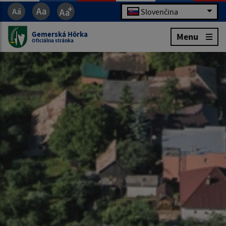
Slovenčina
Gemerská Hôrka
Menu
Oficiálna stránka