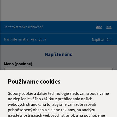
Je táto stránka užitočná?
Áno
Nie
Boli tieto 
Boli 
Našli ste na stránke chybu?
Napíšte nám
Napíšte nám:
Meno (povinné)
Používame cookies
E-mailová adresa (povinné)
Súbory cookie a ďalšie technológie sledovania používame
na zlepšenie vášho zážitku z prehliadania našich
webových stránok, na to, aby sme vám zobrazovali
Text vašej správy (povinné)
prispôsobený obsah a cielené reklamy, na analýzu
návštevnosti našich webových stránok a na pochopenie