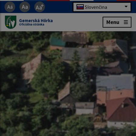
Slovenčina
Gemerská Hôrka
Menu
Oficiálna stránka