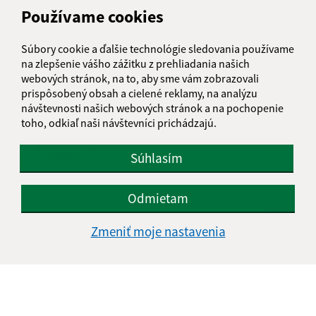
Používame cookies
Text vašej správy (povinné)
Súbory cookie a ďalšie technológie sledovania používame
na zlepšenie vášho zážitku z prehliadania našich
webových stránok, na to, aby sme vám zobrazovali
prispôsobený obsah a cielené reklamy, na analýzu
návštevnosti našich webových stránok a na pochopenie
toho, odkiaľ naši návštevníci prichádzajú.
Oboznámil som sa so
spracúvaním osobných
údajov
Súhlasím
Google reCaptcha Response
Odoslať správu
Odmietam
Zmeniť moje nastavenia
Úradné hodiny:
Deň
Čas doobeda
Čas poobede
Pondelok:
08:00 - 12:00
13:00 - 15:00