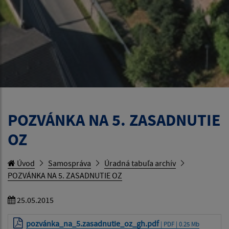
POZVÁNKA NA 5. ZASADNUTIE
OZ
Úvod
Samospráva
Úradná tabuľa archív
POZVÁNKA NA 5. ZASADNUTIE OZ
25.05.2015
pozvánka_na_5.zasadnutie_oz_gh.pdf
| PDF | 0.25 Mb