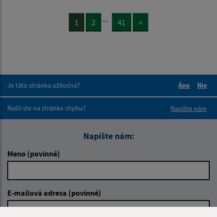
...
1
2
41
>
Je táto stránka užitočná?
Áno
Nie
Boli tieto 
Boli 
Našli ste na stránke chybu?
Napíšte nám
Napíšte nám:
Meno (povinné)
E-mailová adresa (povinné)