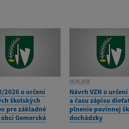
08.06.2026
2/2026 o určení
Návrh VZN o určení
ých školských
a času zápisu dieťa
v pre základné
plnenie povinnej šk
v obci Gemerská
dochádzky