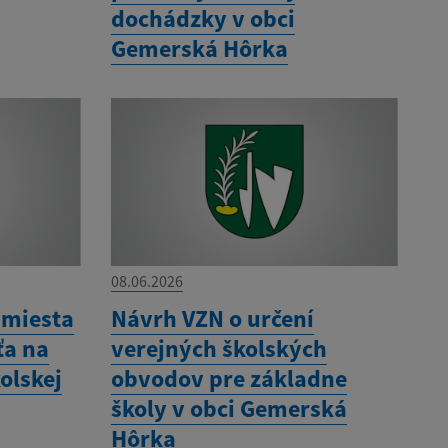
dochádzky v obci
Gemerská Hôrka
08.06.2026
 miesta
Návrh VZN o určení
ťa na
verejných školských
olskej
obvodov pre základne
školy v obci Gemerská
Hôrka