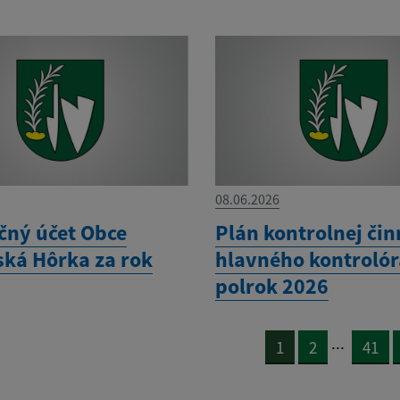
08.06.2026
čný účet Obce
Plán kontrolnej čin
ká Hôrka za rok
hlavného kontrolóra
polrok 2026
...
1
2
41