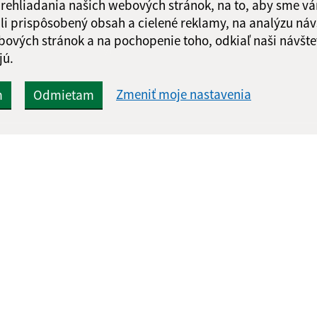
 prehliadania našich webových stránok, na to, aby sme v
li prispôsobený obsah a cielené reklamy, na analýzu náv
Google reCaptcha Response
Odoslať
ch
bových stránok a na pochopenie toho, odkiaľ naši návšte
správu
jú.
Zmeniť moje nastavenia
m
Odmietam