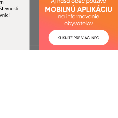
ám
števnosti
vníci