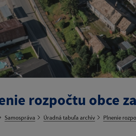
enie rozpočtu obce z
Samospráva
Úradná tabuľa archív
Plnenie rozpo