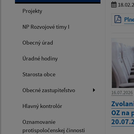
18.02.
Projekty
Plne
NP Rozvojové tímy I
Obecný úrad
Úradné hodiny
Starosta obce
Obecné zastupiteľstvo
16.07.2026
Zvolan
Hlavný kontrolór
OZ na 
20.07.
Oznamovanie
protispoločenskej činnosti