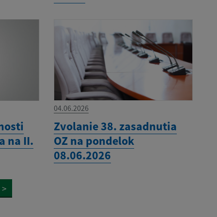
04.06.2026
nosti
Zvolanie 38. zasadnutia
 na II.
OZ na pondelok
08.06.2026
>