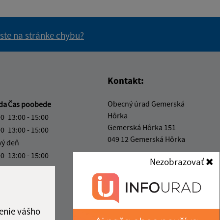
 ste na stránke chybu?
vás užitočné?
e pre vás užitočné?
Kontakt:
Obecný úrad Gemerská
da
Čas poobede
Hôrka
00
13:00 - 15:00
Gemerská Hôrka 151
00
13:00 - 15:00
049 12 Gemerská Hôrka
vý deň
00
13:00 - 15:00
obec@gemerskahorka.eu
Nezobrazovať
00
+421 58 7921 225
ka:
12:00 - 13:00
IČO: 00328219
enie vášho