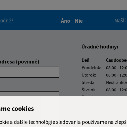
itočné?
Našli
Áno
Nie
Boli tieto informácie pre 
Boli tieto informáci
Úradné hodiny:
Deň
Čas doobe
adresa (povinné)
Pondelok:
08:00 - 12:
Utorok:
08:00 - 12:
Streda:
Nestránko
Štvrtok:
08:00 - 12:
Piatok:
08:00 - 12:
Obedňajšia prestáv
ame cookies
okie a ďalšie technológie sledovania používame na zlepš