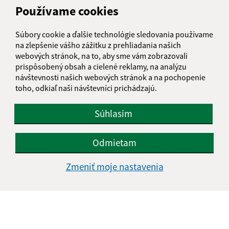
Používame cookies
Oboznámil som sa so
spracúvaním osobných
Súbory cookie a ďalšie technológie sledovania používame
údajov
na zlepšenie vášho zážitku z prehliadania našich
webových stránok, na to, aby sme vám zobrazovali
Google reCaptcha Response
prispôsobený obsah a cielené reklamy, na analýzu
Odoslať správu
návštevnosti našich webových stránok a na pochopenie
toho, odkiaľ naši návštevníci prichádzajú.
Súhlasím
Úradné hodiny:
Deň
Čas doobeda
Čas poobede
Odmietam
Pondelok:
08:00 - 12:00
13:00 - 15:00
Zmeniť moje nastavenia
Utorok:
08:00 - 12:00
13:00 - 15:00
Streda:
Nestránkový deň
Štvrtok:
08:00 - 12:00
13:00 - 15:00
Piatok:
08:00 - 12:00
Obedňajšia prestávka:
12:00 - 13:00