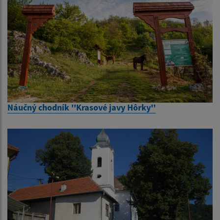
Náučný chodník ''Krasové javy Hôrky''