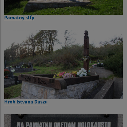
Pamätný stľp
Hrob Istvána Duszu