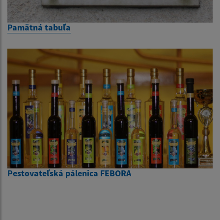
Pamätná tabuľa
Pestovateľská pálenica FEBORA