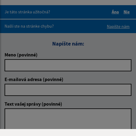
Je táto stránka užitočná?
Áno
Nie
Boli tieto 
Boli 
Našli ste na stránke chybu?
Napíšte nám
Napíšte nám:
Meno (povinné)
E-mailová adresa (povinné)
Text vašej správy (povinné)