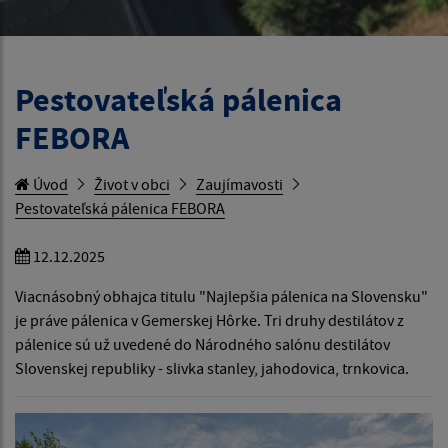
Pestovateľská pálenica
FEBORA
Úvod
Život v obci
Zaujímavosti
Pestovateľská pálenica FEBORA
12.12.2025
Viacnásobný obhajca titulu "Najlepšia pálenica na Slovensku"
je práve pálenica v Gemerskej Hôrke. Tri druhy destilátov z
pálenice sú už uvedené do Národného salónu destilátov
Slovenskej republiky - slivka stanley, jahodovica, trnkovica.