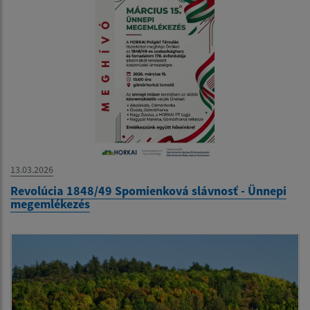
13.03.2026
Revolúcia 1848/49 Spomienková slávnosť - Ünnepi
megemlékezés