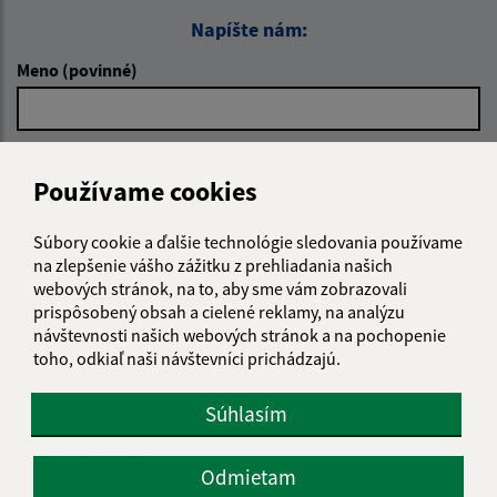
Napíšte nám:
Meno (povinné)
E-mailová adresa (povinné)
Používame cookies
Súbory cookie a ďalšie technológie sledovania používame
Text vašej správy (povinné)
na zlepšenie vášho zážitku z prehliadania našich
webových stránok, na to, aby sme vám zobrazovali
prispôsobený obsah a cielené reklamy, na analýzu
návštevnosti našich webových stránok a na pochopenie
toho, odkiaľ naši návštevníci prichádzajú.
Súhlasím
Oboznámil som sa so
spracúvaním osobných
údajov
Odmietam