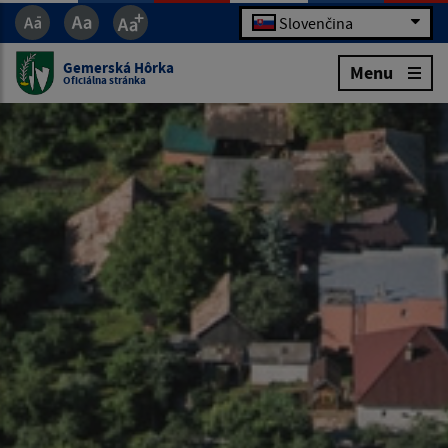
Slovenčina
Gemerská Hôrka
Menu
Oficiálna stránka