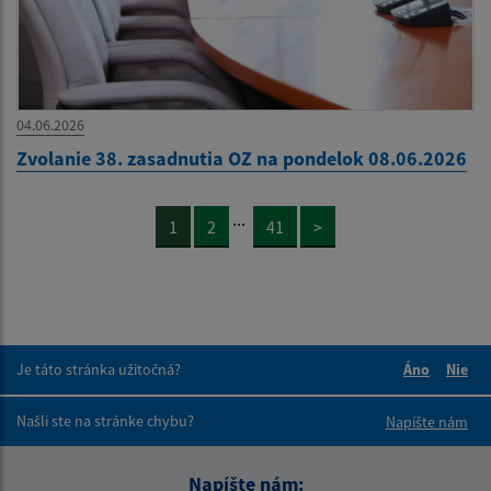
04.06.2026
Zvolanie 38. zasadnutia OZ na pondelok 08.06.2026
...
1
2
41
>
Je táto stránka užitočná?
Áno
Nie
Boli tieto 
Boli 
Našli ste na stránke chybu?
Napíšte nám
Napíšte nám: