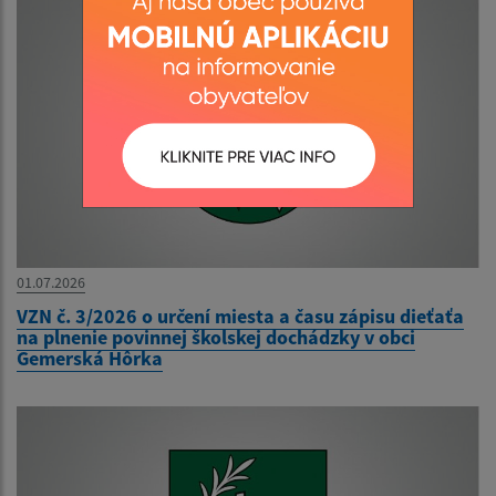
01.07.2026
VZN č. 3/2026 o určení miesta a času zápisu dieťaťa
na plnenie povinnej školskej dochádzky v obci
Gemerská Hôrka