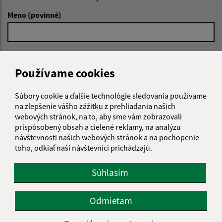
Meno (povinné)
E-mailová adresa (povinné)
Používame cookies
Text vašej správy (povinné)
Súbory cookie a ďalšie technológie sledovania používame
na zlepšenie vášho zážitku z prehliadania našich
webových stránok, na to, aby sme vám zobrazovali
prispôsobený obsah a cielené reklamy, na analýzu
návštevnosti našich webových stránok a na pochopenie
toho, odkiaľ naši návštevníci prichádzajú.
Súhlasím
Oboznámil som sa so
spracúvaním osobných
údajov
Odmietam
Google reCaptcha Response
Odoslať správu