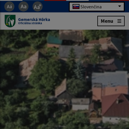
Slovenčina
Gemerská Hôrka
Menu
Oficiálna stránka