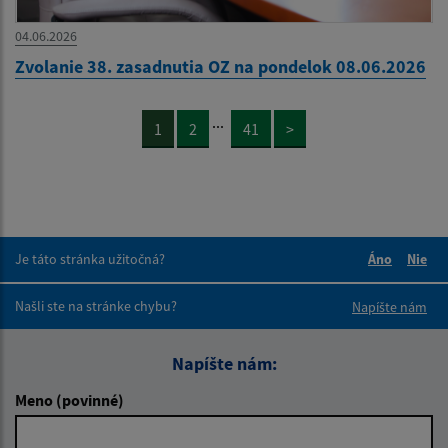
04.06.2026
Zvolanie 38. zasadnutia OZ na pondelok 08.06.2026
...
1
2
41
>
Je táto stránka užitočná?
Áno
Nie
Boli tieto 
Boli 
Našli ste na stránke chybu?
Napíšte nám
Napíšte nám:
Meno (povinné)