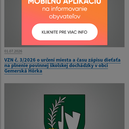
01.07.2026
VZN č. 3/2026 o určení miesta a času zápisu dieťaťa
na plnenie povinnej školskej dochádzky v obci
Gemerská Hôrka