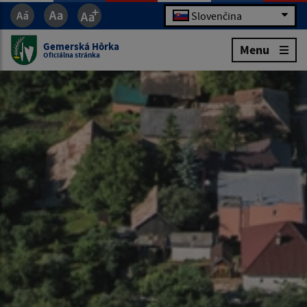
Slovenčina
Gemerská Hôrka
Menu
Oficiálna stránka