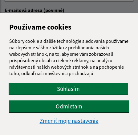
E-mailová adresa (povinné)
Používame cookies
Text vašej správy (povinné)
Súbory cookie a ďalšie technológie sledovania používame
na zlepšenie vášho zážitku z prehliadania našich
webových stránok, na to, aby sme vám zobrazovali
prispôsobený obsah a cielené reklamy, na analýzu
návštevnosti našich webových stránok a na pochopenie
toho, odkiaľ naši návštevníci prichádzajú.
Oboznámil som sa so
spracúvaním osobných
Súhlasím
údajov
Odmietam
Google reCaptcha Response
Odoslať správu
Zmeniť moje nastavenia