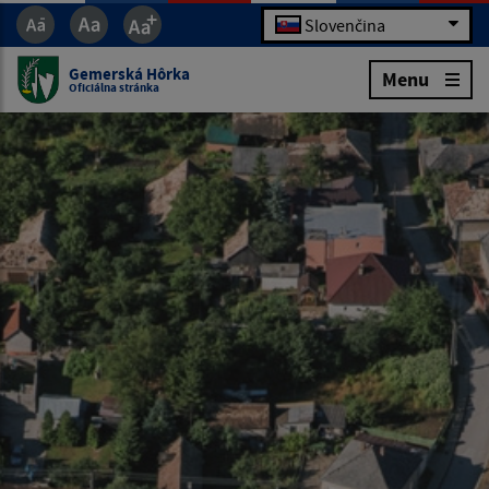
Slovenčina
Gemerská Hôrka
Menu
Oficiálna stránka