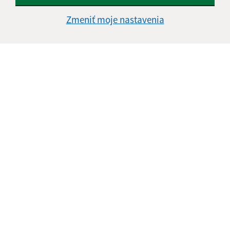
Zmeniť moje nastavenia
Informácie o stránke:
Vyhlásenie o prístupnosti
Autorské práva
Ochrana osobných údajov
Navigácia:
Vytlačiť aktuálnu stránku
Mapa stránok
Cookies
Rýchle odkazy:
Aktuality