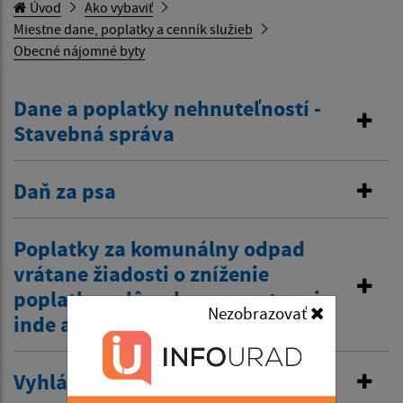
Úvod
Ako vybaviť
Miestne dane, poplatky a cenník služieb
Obecné nájomné byty
Dane a poplatky nehnuteľností -
Stavebná správa
Daň za psa
Poplatky za komunálny odpad
vrátane žiadosti o zníženie
poplatku z dôvodov zamestnania
Nezobrazovať
inde a tiež zťp atď.
Vyhlásenie v miestnom rozhlase