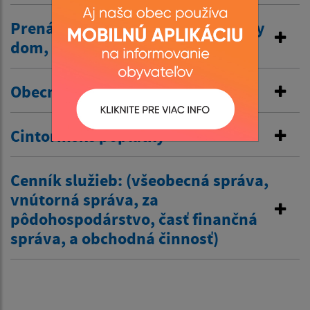
Prenájom nehnuteľností /kultúrny
dom, …/
Obecné nájomné byty
Cintorínske poplatky
Cenník služieb: (všeobecná správa,
vnútorná správa, za
pôdohospodárstvo, časť finančná
správa, a obchodná činnosť)