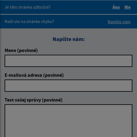
Je táto stránka užitočná?
Áno
Nie
Boli tieto 
Boli 
Našli ste na stránke chybu?
Napíšte nám
Napíšte nám:
Meno (povinné)
E-mailová adresa (povinné)
Text vašej správy (povinné)