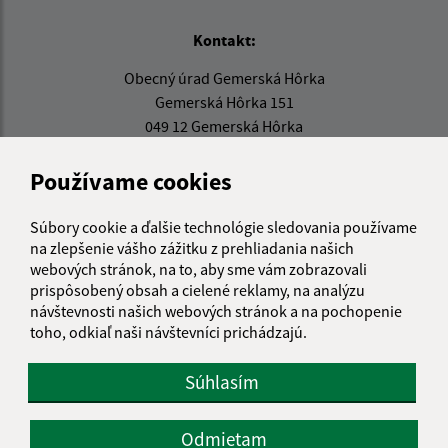
Kontakt:
Obecný úrad Gemerská Hôrka
Gemerská Hôrka 151
049 12 Gemerská Hôrka
obec@gemerskahorka.eu
Používame cookies
+421 58 7921 225
Súbory cookie a ďalšie technológie sledovania používame
IČO: 00328219
na zlepšenie vášho zážitku z prehliadania našich
webových stránok, na to, aby sme vám zobrazovali
prispôsobený obsah a cielené reklamy, na analýzu
návštevnosti našich webových stránok a na pochopenie
toho, odkiaľ naši návštevníci prichádzajú.
Súhlasím
Odmietam