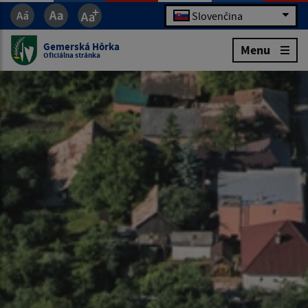
Slovenčina
Gemerská Hôrka
Menu
Oficiálna stránka