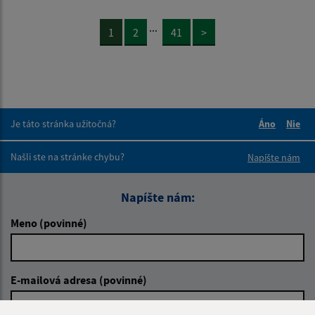
...
1
2
41
>
Je táto stránka užitočná?
Áno
Nie
Boli tieto 
Boli 
Našli ste na stránke chybu?
Napíšte nám
Napíšte nám:
Meno (povinné)
E-mailová adresa (povinné)