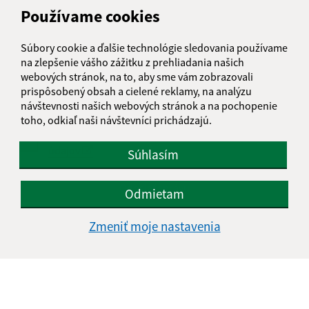
Používame cookies
Text vašej správy (povinné)
Súbory cookie a ďalšie technológie sledovania používame
na zlepšenie vášho zážitku z prehliadania našich
webových stránok, na to, aby sme vám zobrazovali
prispôsobený obsah a cielené reklamy, na analýzu
návštevnosti našich webových stránok a na pochopenie
toho, odkiaľ naši návštevníci prichádzajú.
Oboznámil som sa so
spracúvaním osobných
údajov
Súhlasím
Google reCaptcha Response
Odoslať správu
Odmietam
Zmeniť moje nastavenia
Úradné hodiny:
Deň
Čas doobeda
Čas poobede
Pondelok:
08:00 - 12:00
13:00 - 15:00