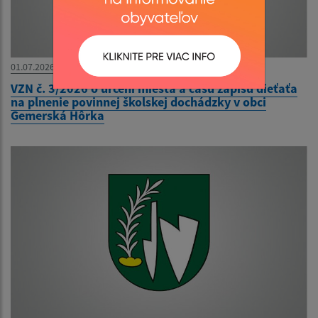
01.07.2026
VZN č. 3/2026 o určení miesta a času zápisu dieťaťa
na plnenie povinnej školskej dochádzky v obci
Gemerská Hôrka