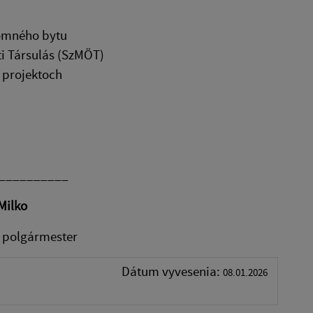
jomného bytu
i Társulás (SzMÖT)
 projektoch
____
o
ester
Dátum vyvesenia:
08.01.2026