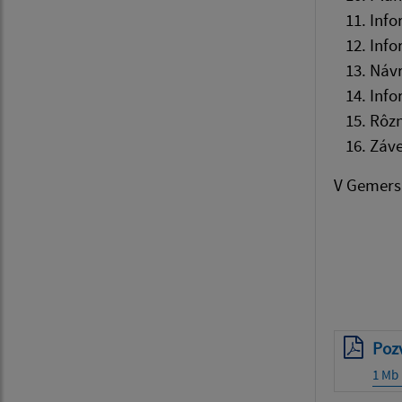
Info
Info
Návr
Info
Rôzn
Záve
V Gemersk
__
G
sta
Poz
1 Mb