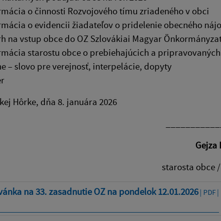
rmácia o činnosti Rozvojového tímu zriadeného v obci
rmácia o evidencii žiadateľov o pridelenie obecného ná
h na vstup obce do OZ Szlovákiai Magyar Önkormányzat
rmácia starostu obce o prebiehajúcich a pripravovaných
e – slovo pre verejnosť, interpelácie, dopyty
r
ej Hôrke, dňa 8. januára 2026
_______________
ejza Milk
rosta obce / polgárm
vánka na 33. zasadnutie OZ na pondelok 12.01.2026
| PDF |