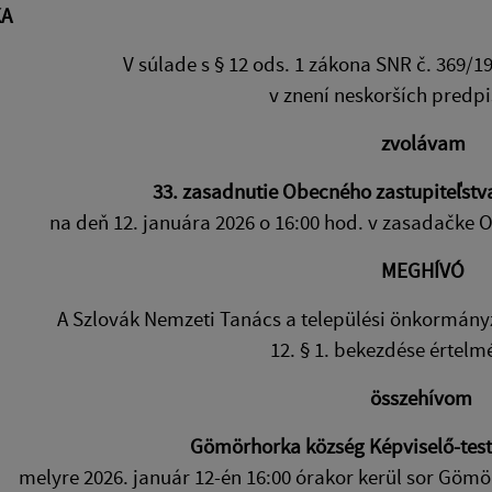
KA
V súlade s § 12 ods. 1 zákona SNR č. 369/
v znení neskorších predp
zvolávam
33. zasadnutie Obecného zastupiteľst
na deň 12. januára 2026 o 16:00 hod. v zasadačke
MEGHÍVÓ
A Szlovák Nemzeti Tanács a települési önkormányz
12. § 1. bekezdése értelm
összehívom
Gömörhorka község Képviselő-testü
melyre 2026. január 12-én 16:00 órakor kerül sor Göm