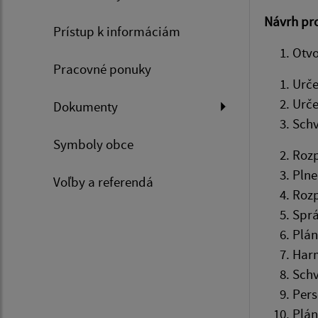
Návrh pr
Prístup k informáciám
Otvo
Pracovné ponuky
Urče
Urče
Dokumenty
Schv
Symboly obce
Rozp
Plne
Voľby a referendá
Rozp
Sprá
Plán
Harm
Schv
Pers
Plán