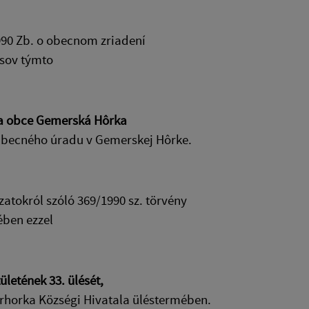
1990 Zb. o obecnom zriadení
isov týmto
va obce Gemerská Hôrka
 Obecného úradu v Gemerskej Hôrke.
atokról szóló 369/1990 sz. törvény
ében ezzel
letének 33. ülését
,
örhorka Községi Hivatala üléstermében.