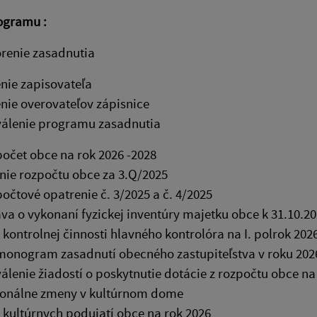
ogramu :
renie zasadnutia
nie zapisovateľa
nie overovateľov zápisnice
álenie programu zasadnutia
očet obce na rok 2026 -2028
nie rozpočtu obce za 3.Q/2025
očtové opatrenie č. 3/2025 a č. 4/2025
va o vykonaní fyzickej inventúry majetku obce k 31.10.2
 kontrolnej činnosti hlavného kontrolóra na I. polrok 202
onogram zasadnutí obecného zastupiteľstva v roku 202
álenie žiadostí o poskytnutie dotácie z rozpočtu obce na
onálne zmeny v kultúrnom dome
 kultúrnych podujatí obce na rok 2026