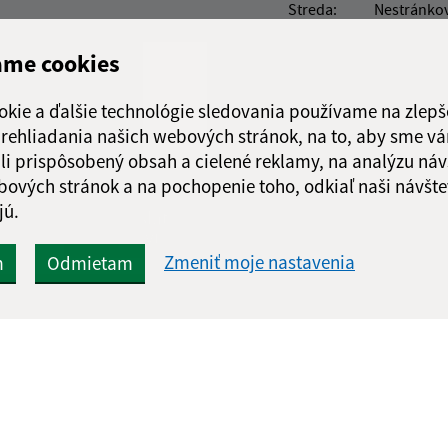
Streda:
Nestránko
Štvrtok:
08:00 - 12:
ame cookies
Piatok:
08:00 - 12:
Obedňajšia prestáv
okie a ďalšie technológie sledovania používame na zlepš
 prehliadania našich webových stránok, na to, aby sme v
li prispôsobený obsah a cielené reklamy, na analýzu náv
bových stránok a na pochopenie toho, odkiaľ naši návšte
jú.
Google reCaptcha Response
Odoslať
ch
správu
Zmeniť moje nastavenia
m
Odmietam