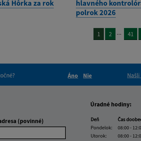
ká Hôrka za rok
hlavného kontrolóra
polrok 2026
...
1
2
41
itočné?
Našli
Áno
Nie
Boli tieto informácie pre 
Boli tieto informáci
Úradné hodiny:
Deň
Čas doobe
adresa (povinné)
Pondelok:
08:00 - 12:
Utorok:
08:00 - 12: