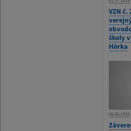
01.07.2026
VZN č. 
verejn
obvodo
školy 
Hôrka
08.06.2026
Závere