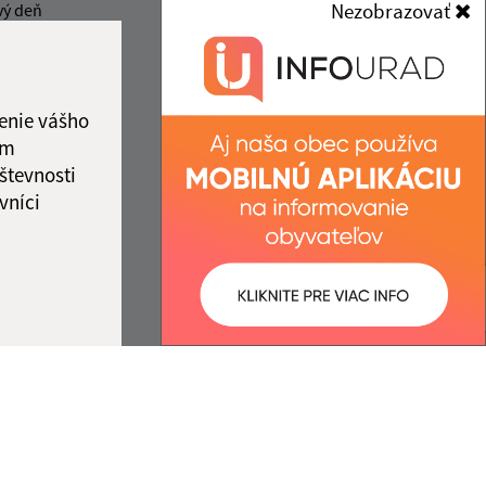
049 12 Gemerská Hôrka
Nezobrazovať
vý deň
00
13:00 - 15:00
obec@gemerskahorka.eu
00
+421 58 7921 225
ka:
12:00 - 13:00
IČO: 00328219
enie vášho
ám
števnosti
vníci