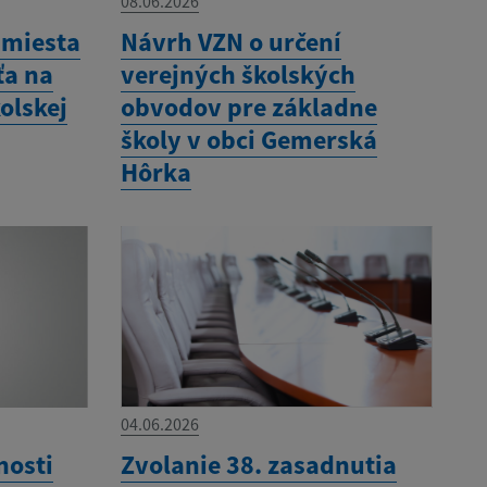
08.06.2026
 miesta
Návrh VZN o určení
ťa na
verejných školských
olskej
obvodov pre základne
školy v obci Gemerská
Hôrka
04.06.2026
nosti
Zvolanie 38. zasadnutia