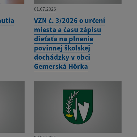
01.07.2026
nutia
VZN č. 3/2026 o určení
miesta a času zápisu
dieťaťa na plnenie
povinnej školskej
dochádzky v obci
Gemerská Hôrka