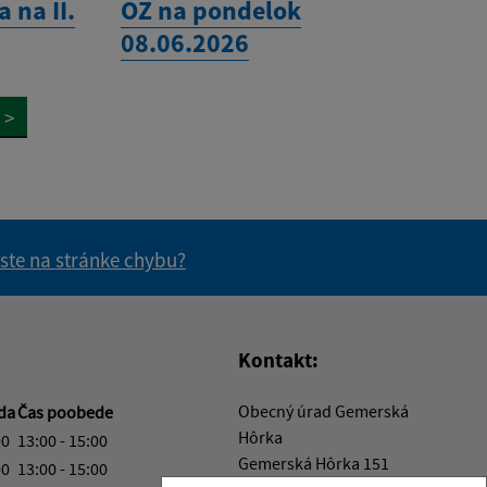
 na II.
OZ na pondelok
08.06.2026
>
 ste na stránke chybu?
vás užitočné?
e pre vás užitočné?
Kontakt:
Obecný úrad Gemerská
da
Čas poobede
Hôrka
00
13:00 - 15:00
Gemerská Hôrka 151
00
13:00 - 15:00