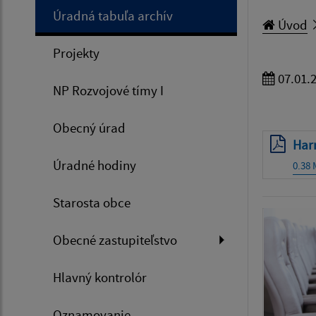
Úradná tabuľa archív
Úvod
Projekty
07.01.
NP Rozvojové tímy I
Obecný úrad
Har
Úradné hodiny
0.38
Starosta obce
Obecné zastupiteľstvo
Hlavný kontrolór
Oznamovanie