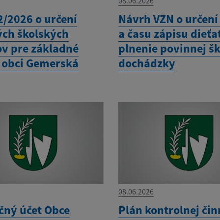
08.06.2026
2/2026 o určení
Návrh VZN o určení
ých školských
a času zápisu dieťa
v pre základné
plnenie povinnej šk
v obci Gemerská
dochádzky
08.06.2026
čný účet Obce
Plán kontrolnej čin