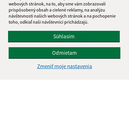
webových stránok, na to, aby sme vám zobrazovali
prispôsobený obsah a cielené reklamy, na analýzu
27.03.2026
návštevnosti našich webových stránok a na pochopenie
Deň učiteľov 2026
toho, odkiaľ naši návštevníci prichádzajú.
Súhlasím
Odmietam
Zmeniť moje nastavenia
13.03.2026
Revolúcia 1848/49 Spomienková slávnosť - Ünnepi
megemlékezés