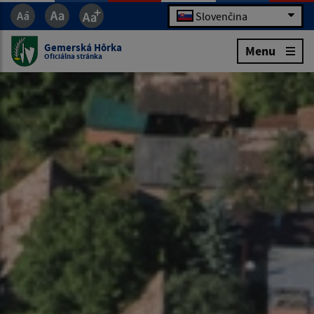
Slovenčina
Gemerská Hôrka
Menu
Oficiálna stránka