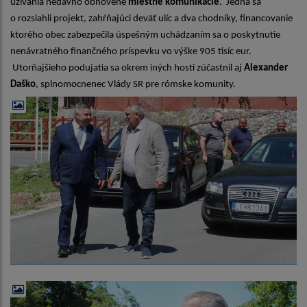
užívania nedávno obnovené
miestne komunikácie
. Jedná sa
o rozsiahli projekt, zahŕňajúci deväť ulíc a dva chodníky, financovanie
ktorého obec zabezpečila úspešným uchádzaním sa o poskytnutie
nenávratného finančného príspevku vo výške 905 tisíc eur.
Utorňajšieho podujatia sa okrem iných hostí zúčastnil aj
Alexander
Daško
, splnomocnenec Vlády SR pre rómske komunity.