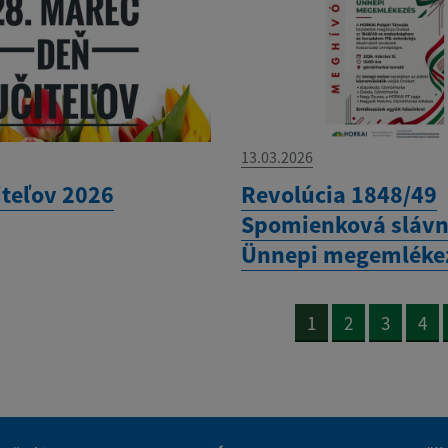
13.03.2026
iteľov 2026
Revolúcia 1848/49
Spomienková slávn
Ünnepi megemléke
1
2
3
4