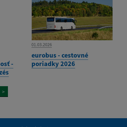
01.03.2026
eurobus - cestovné
osť -
poriadky 2026
zés
>