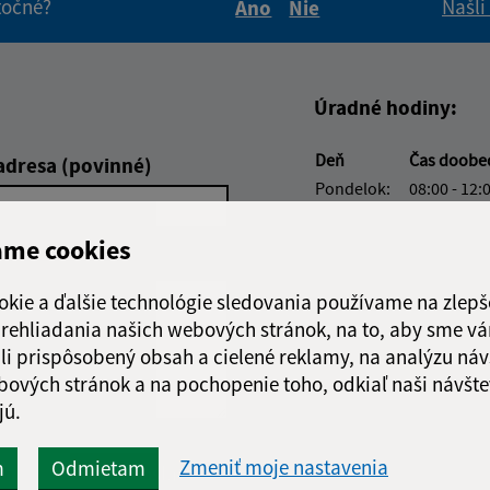
itočné?
Našli
Áno
Nie
Boli tieto informácie pre 
Boli tieto informáci
Úradné hodiny:
Deň
Čas doobe
adresa (povinné)
Pondelok:
08:00 - 12:
Utorok:
08:00 - 12:
ame cookies
Streda:
Nestránko
Štvrtok:
08:00 - 12:
okie a ďalšie technológie sledovania používame na zlepš
Piatok:
08:00 - 12:
 prehliadania našich webových stránok, na to, aby sme v
Obedňajšia prestáv
li prispôsobený obsah a cielené reklamy, na analýzu náv
bových stránok a na pochopenie toho, odkiaľ naši návšte
jú.
Zmeniť moje nastavenia
Google reCaptcha Response
m
Odmietam
Odoslať
ch