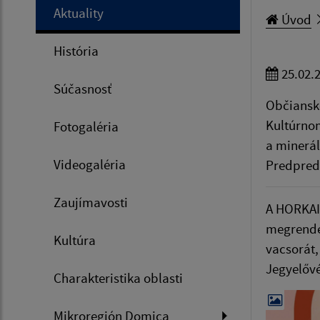
Aktuality
Úvod
História
25.02.
Súčasnosť
Občianske
Kultúrnom
Fotogaléria
a minerál
Videogaléria
Predpreda
Zaujímavosti
A HORKAI 
megrendez
Kultúra
vacsorát,
Jegyelővé
Charakteristika oblasti
Mikroregión Domica