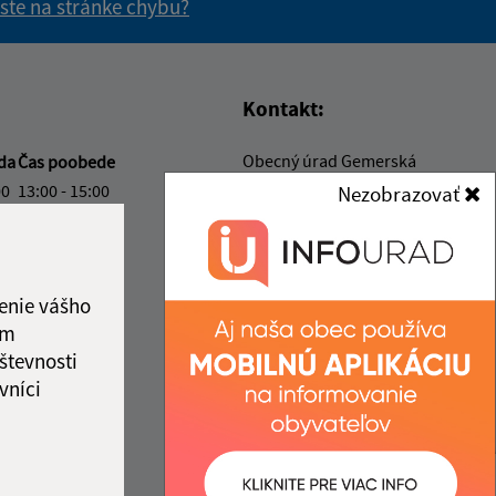
 ste na stránke chybu?
vás užitočné?
e pre vás užitočné?
Kontakt:
Obecný úrad Gemerská
da
Čas poobede
Hôrka
00
13:00 - 15:00
Nezobrazovať
Gemerská Hôrka 151
00
13:00 - 15:00
049 12 Gemerská Hôrka
vý deň
00
13:00 - 15:00
obec@gemerskahorka.eu
enie vášho
00
+421 58 7921 225
ám
ka:
12:00 - 13:00
IČO: 00328219
števnosti
vníci