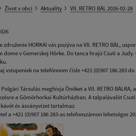
Život v obci
Aktuality
VII. RETRO BÁL 2026-02-28
2026
 združenie HORKAI vás pozýva na VII. RETRO BÁL, uspori
 dome v Gemerskej Hôrke. Do tanca hrajú Csuti a Judy. 
ku.
j vstupeniek na telefónnom čísle +421 (0)907 186 283 do 
Polgári Társulás meghívja Önöket a VII. RETRO BÁLRA, am
ésre a Gömörhorkai Kultúrházban. A talpalávalót Csuti é
 kávét és ásványvizet tartalmaz.
tel a +421 (0)907 186 283-as telefonszámon lehetséges 202