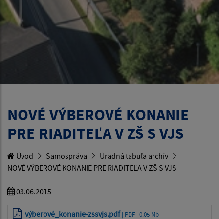
NOVÉ VÝBEROVÉ KONANIE
PRE RIADITEĽA V ZŠ S VJS
Úvod
Samospráva
Úradná tabuľa archív
NOVÉ VÝBEROVÉ KONANIE PRE RIADITEĽA V ZŠ S VJS
03.06.2015
výberové_konanie-zssvjs.pdf
| PDF | 0.05 Mb