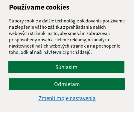
Používame cookies
Text vašej správy (povinné)
Súbory cookie a ďalšie technológie sledovania používame
na zlepšenie vášho zážitku z prehliadania našich
webových stránok, na to, aby sme vám zobrazovali
prispôsobený obsah a cielené reklamy, na analýzu
návštevnosti našich webových stránok a na pochopenie
toho, odkiaľ naši návštevníci prichádzajú.
Oboznámil som sa so
spracúvaním osobných
údajov
Súhlasím
Google reCaptcha Response
Odoslať správu
Odmietam
Zmeniť moje nastavenia
Úradné hodiny:
Deň
Čas doobeda
Čas poobede
Pondelok:
08:00 - 12:00
13:00 - 15:00