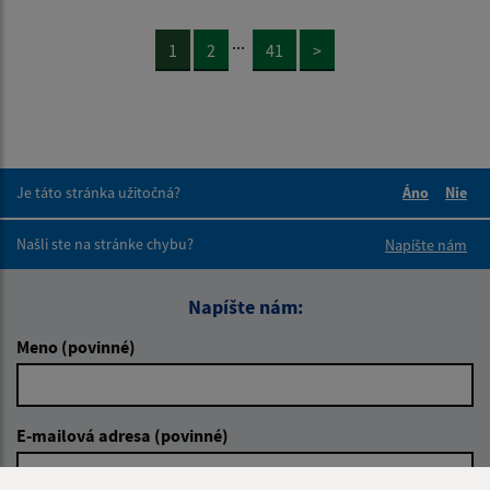
...
1
2
41
>
Je táto stránka užitočná?
Áno
Nie
Boli tieto 
Boli 
Našli ste na stránke chybu?
Napíšte nám
Napíšte nám:
Meno (povinné)
E-mailová adresa (povinné)