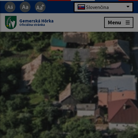
Slovenčina
Gemerská Hôrka
Menu
Oficiálna stránka