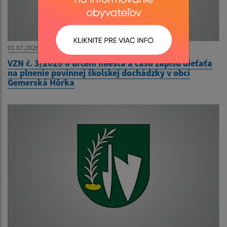
01.07.2026
VZN č. 3/2026 o určení miesta a času zápisu dieťaťa
na plnenie povinnej školskej dochádzky v obci
Gemerská Hôrka