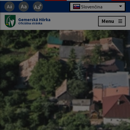
Slovenčina
Gemerská Hôrka
Menu
Oficiálna stránka