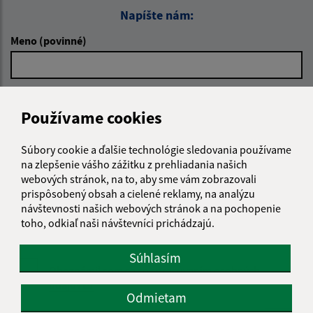
Napíšte nám:
Meno (povinné)
E-mailová adresa (povinné)
Používame cookies
Súbory cookie a ďalšie technológie sledovania používame
Text vašej správy (povinné)
na zlepšenie vášho zážitku z prehliadania našich
webových stránok, na to, aby sme vám zobrazovali
prispôsobený obsah a cielené reklamy, na analýzu
návštevnosti našich webových stránok a na pochopenie
toho, odkiaľ naši návštevníci prichádzajú.
Súhlasím
Oboznámil som sa so
spracúvaním osobných
údajov
Odmietam