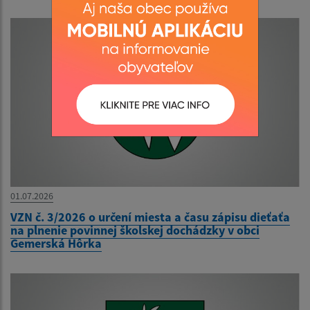
01.07.2026
VZN č. 3/2026 o určení miesta a času zápisu dieťaťa
na plnenie povinnej školskej dochádzky v obci
Gemerská Hôrka