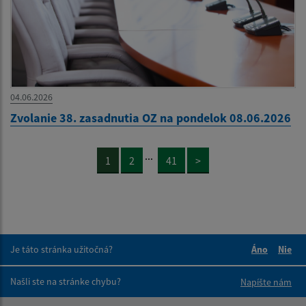
04.06.2026
Zvolanie 38. zasadnutia OZ na pondelok 08.06.2026
...
1
2
41
>
Je táto stránka užitočná?
Áno
Nie
Boli tieto 
Boli 
Našli ste na stránke chybu?
Napíšte nám