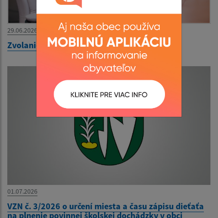
29.06.2026
Zvolanie 39. zasadnutia OZ na 30.06.2026
01.07.2026
VZN č. 3/2026 o určení miesta a času zápisu dieťaťa
na plnenie povinnej školskej dochádzky v obci