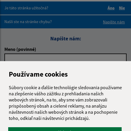
Je táto stránka užitočná?
Áno
Nie
Boli tieto 
Boli 
Našli ste na stránke chybu?
Napíšte nám
Napíšte nám:
Meno (povinné)
Používame cookies
E-mailová adresa (povinné)
Súbory cookie a ďalšie technológie sledovania používame
na zlepšenie vášho zážitku z prehliadania našich
Text vašej správy (povinné)
webových stránok, na to, aby sme vám zobrazovali
prispôsobený obsah a cielené reklamy, na analýzu
návštevnosti našich webových stránok a na pochopenie
toho, odkiaľ naši návštevníci prichádzajú.