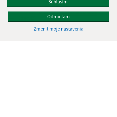
Súhlasím
Oboznámil som sa so
spracúvaním osobných
Odmietam
údajov
Zmeniť moje nastavenia
Google reCaptcha Response
Odoslať správu
Úradné hodiny:
Deň
Čas doobeda
Čas poobede
Pondelok:
08:00 - 12:00
13:00 - 15:00
Utorok:
08:00 - 12:00
13:00 - 15:00
Streda:
Nestránkový deň
Štvrtok:
08:00 - 12:00
13:00 - 15:00
Piatok:
08:00 - 12:00
Obedňajšia prestávka:
12:00 - 13:00