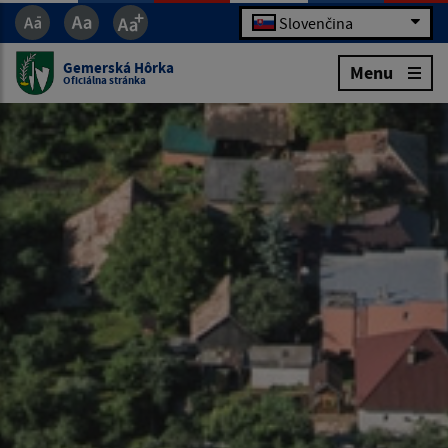
Slovenčina
Gemerská Hôrka
Menu
Oficiálna stránka