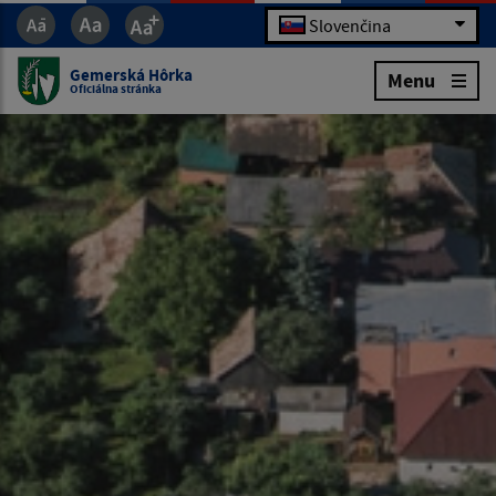
Slovenčina
Gemerská Hôrka
Menu
Oficiálna stránka