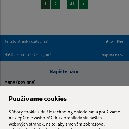
...
1
2
41
>
Je táto stránka užitočná?
Áno
Nie
Boli tieto 
Boli 
Našli ste na stránke chybu?
Napíšte nám
Napíšte nám:
Meno (povinné)
Používame cookies
E-mailová adresa (povinné)
Súbory cookie a ďalšie technológie sledovania používame
na zlepšenie vášho zážitku z prehliadania našich
webových stránok, na to, aby sme vám zobrazovali
Text vašej správy (povinné)