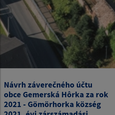
Návrh záverečného účtu
obce Gemerská Hôrka za rok
2021 - Gömörhorka község
2021. évi zárszámadási