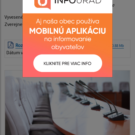
obce
Vyvesené na úradnej tabuli obce dňa: 04.04.2023
Zverejnené na webovom sídle obce dňa: 04.04.2023
Rozpočet obce Gemerská Hôrka na r. 2023
| PDF | 0.88 Mb
Dátum vyvesenia:
05.04.2023