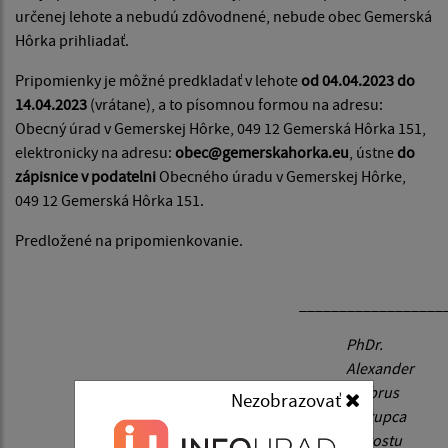
určenej lehote a nebudú zdôvodnené, nebude obec Gemerská
Hôrka prihliadať.
Pripomienky je môžné predkladať v lehote
od 04.04.2023 do
14.04.2023
(vrátane), a to písomnou formou na adresu:
Obecný úrad v Gemerskej Hôrke, 049 12 Gemerská Hôrka 151,
elektronicky na adresu:
obec@gemerskahorka.eu
, ústne
do
zápisnice v podatelni
Obecného úradu v Gemerskej Hôrke,
049 12 Gemerská Hôrka 151.
Predložené na pripomienkovanie.
__________________
PhDr.
Alexander
Ambrus
Nezobrazovať
zástupca
starostu