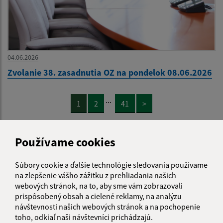
04.06.2026
Zvolanie 38. zasadnutia OZ na pondelok 08.06.2026
...
1
2
41
>
Používame cookies
Súbory cookie a ďalšie technológie sledovania používame
Je táto stránka užitočná?
Áno
Nie
na zlepšenie vášho zážitku z prehliadania našich
Boli tieto 
Boli 
webových stránok, na to, aby sme vám zobrazovali
Našli ste na stránke chybu?
Napíšte nám
prispôsobený obsah a cielené reklamy, na analýzu
návštevnosti našich webových stránok a na pochopenie
toho, odkiaľ naši návštevníci prichádzajú.
Napíšte nám: