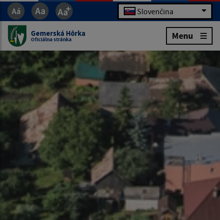
Slovenčina
Gemerská Hôrka
Menu
Oficiálna stránka