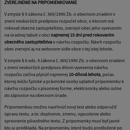
ZVEREJNENIE NA PRIPOMIENKOVANIE
V zmysle § 9 zákona č. 369/1990 Zb. o obecnom zriadení v
znení neskorších predpisov rozpočet obce, o ktorom má
rokovať obecné zastupiteľstvo, zverejní obec jeho vyvesením
na úradnej tabuli v obci
najmenej 15 dní pred rokovaním
obecného zastupiteľstva
o návrhu rozpočtu. Návrh rozpočtu
obec zverejní aj na webovom sídle obce v tej istej lehote.
V zmysle § 6 ods. 4 zákona č. 369/1990 Zb. o obecnom zriadení
v znení neskorších predpisov dňom vyvesenia návrhu
rozpočtu začína plynúť najmenej
10-dňová lehota
, počas
ktorej môžu fyzické a právnické osoby uplatniť pripomienku k
návrhu rozpočtu v písomnej forme, elektronicky alebo ústne
do zápisnice na obecnom úrade.
Pripomienkou možno navrhnúť nový text alebo odporučiť
úpravu textu, a to: doplnenie, zmenu, vypustenie alebo
spresnenie pôvodného textu. Z pripomienky musí byť jasné
kto ju predkladá. Na pripomienky, ktoré budú predložené po