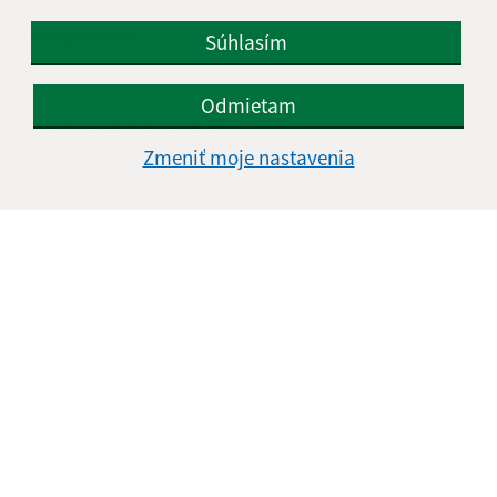
Meno (povinné)
Súhlasím
Odmietam
E-mailová adresa (povinné)
Zmeniť moje nastavenia
Text vašej správy (povinné)
Oboznámil som sa so
spracúvaním osobných
údajov
Google reCaptcha Response
Odoslať správu