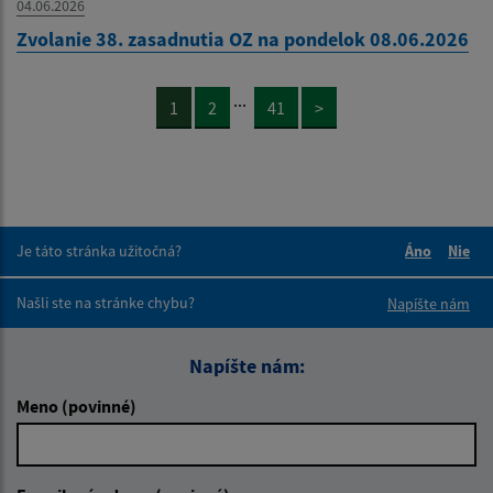
04.06.2026
Zvolanie 38. zasadnutia OZ na pondelok 08.06.2026
...
1
2
41
>
Je táto stránka užitočná?
Áno
Nie
Boli tieto 
Boli 
Našli ste na stránke chybu?
Napíšte nám
Napíšte nám:
Meno (povinné)