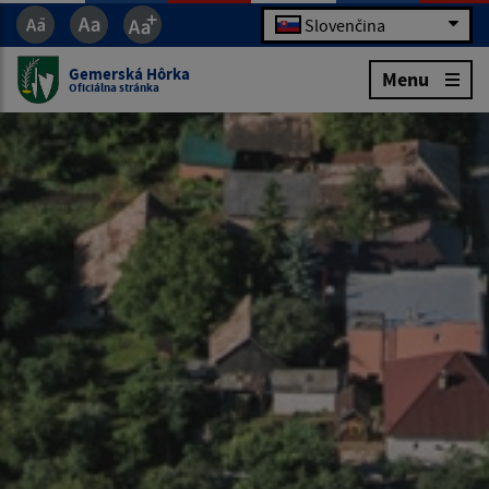
Slovenčina
Gemerská Hôrka
Menu
Oficiálna stránka