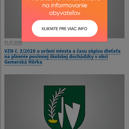
01.07.2026
VZN č. 3/2026 o určení miesta a času zápisu dieťaťa
na plnenie povinnej školskej dochádzky v obci
Gemerská Hôrka