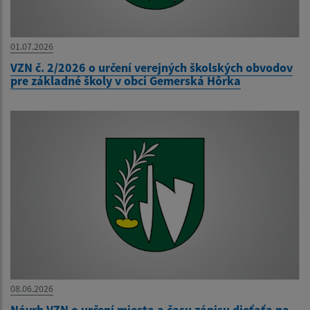
01.07.2026
VZN č. 2/2026 o určení verejných školských obvodov
pre základné školy v obci Gemerská Hôrka
08.06.2026
Návrh VZN o určení miesta a času zápisu dieťaťa na