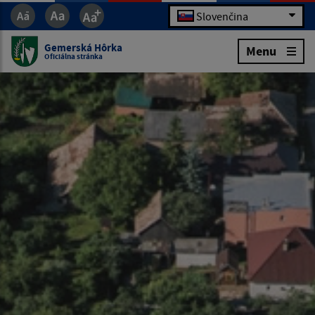
Slovenčina
Gemerská Hôrka
Menu
Oficiálna stránka