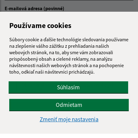
E-mailová adresa (povinné)
Používame cookies
Text vašej správy (povinné)
Súbory cookie a ďalšie technológie sledovania používame
na zlepšenie vášho zážitku z prehliadania našich
webových stránok, na to, aby sme vám zobrazovali
prispôsobený obsah a cielené reklamy, na analýzu
návštevnosti našich webových stránok a na pochopenie
toho, odkiaľ naši návštevníci prichádzajú.
Oboznámil som sa so
spracúvaním osobných
Súhlasím
údajov
Odmietam
Google reCaptcha Response
Odoslať správu
Zmeniť moje nastavenia
Úradné hodiny: