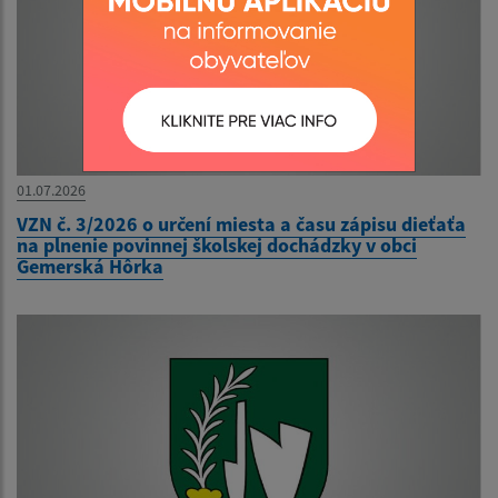
01.07.2026
VZN č. 3/2026 o určení miesta a času zápisu dieťaťa
na plnenie povinnej školskej dochádzky v obci
Gemerská Hôrka