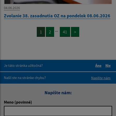
04.06.2026
Zvolanie 38. zasadnutia OZ na pondelok 08.06.2026
...
1
2
41
>
Je táto stránka užitočná?
Áno
Nie
Boli tieto 
Boli 
Našli ste na stránke chybu?
Napíšte nám
Napíšte nám:
Meno (povinné)