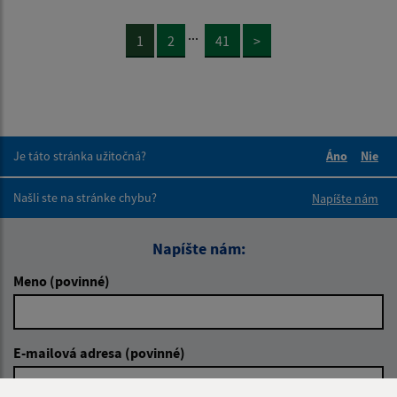
...
1
2
41
>
Je táto stránka užitočná?
Áno
Nie
Boli tieto 
Boli 
Našli ste na stránke chybu?
Napíšte nám
Napíšte nám:
Meno (povinné)
E-mailová adresa (povinné)