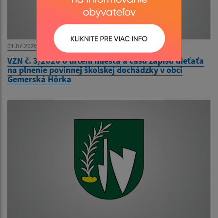
01.07.2026
VZN č. 3/2026 o určení miesta a času zápisu dieťaťa
na plnenie povinnej školskej dochádzky v obci
Gemerská Hôrka