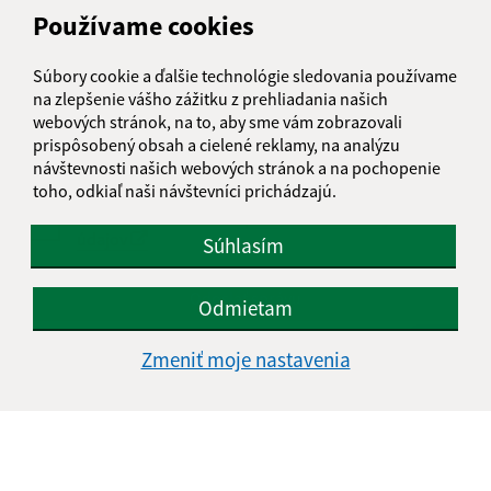
Používame cookies
Text vašej správy (povinné)
Súbory cookie a ďalšie technológie sledovania používame
na zlepšenie vášho zážitku z prehliadania našich
webových stránok, na to, aby sme vám zobrazovali
prispôsobený obsah a cielené reklamy, na analýzu
návštevnosti našich webových stránok a na pochopenie
toho, odkiaľ naši návštevníci prichádzajú.
Oboznámil som sa so
spracúvaním osobných
údajov
Súhlasím
Google reCaptcha Response
Odoslať správu
Odmietam
Zmeniť moje nastavenia
Úradné hodiny:
Deň
Čas doobeda
Čas poobede
Pondelok:
08:00 - 12:00
13:00 - 15:00