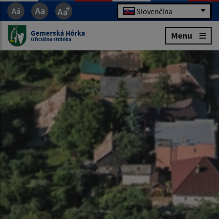
Slovenčina
Gemerská Hôrka
Menu
Oficiálna stránka