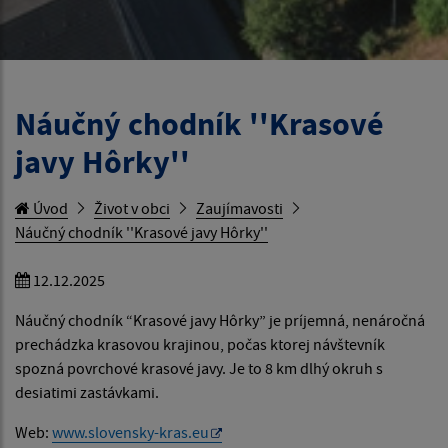
Náučný chodník ''Krasové
javy Hôrky''
Úvod
Život v obci
Zaujímavosti
Náučný chodník ''Krasové javy Hôrky''
12.12.2025
Náučný chodník “Krasové javy Hôrky” je príjemná, nenáročná
prechádzka krasovou krajinou, počas ktorej návštevník
spozná povrchové krasové javy. Je to 8 km dlhý okruh s
desiatimi zastávkami.
Web:
www.slovensky-kras.eu