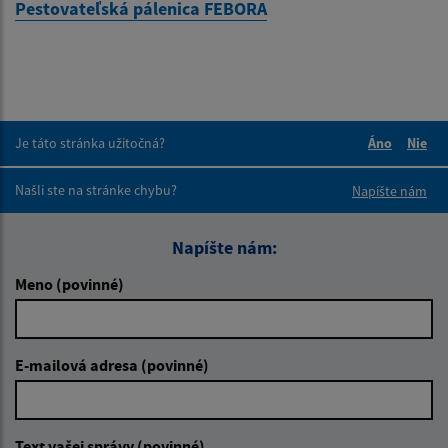
Pestovateľská pálenica FEBORA
Je táto stránka užitočná?
Áno
Nie
Boli tieto 
Boli 
Našli ste na stránke chybu?
Napíšte nám
Napíšte nám:
Meno (povinné)
E-mailová adresa (povinné)
Text vašej správy (povinné)