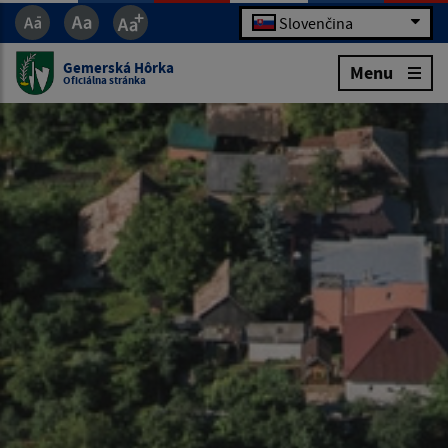
Slovenčina
Gemerská Hôrka
Menu
Oficiálna stránka