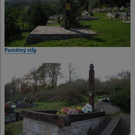
Pamätný stľp