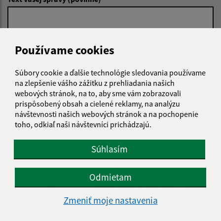
Používame cookies
Súbory cookie a ďalšie technológie sledovania používame
Oboznámil som sa so
spracúvaním osobných
na zlepšenie vášho zážitku z prehliadania našich
údajov
webových stránok, na to, aby sme vám zobrazovali
prispôsobený obsah a cielené reklamy, na analýzu
návštevnosti našich webových stránok a na pochopenie
Google reCaptcha Response
Odoslať správu
toho, odkiaľ naši návštevníci prichádzajú.
Súhlasím
Úradné hodiny:
Odmietam
Deň
Čas doobeda
Čas poobede
Pondelok:
08:00 - 12:00
13:00 - 15:00
Zmeniť moje nastavenia
Utorok:
08:00 - 12:00
13:00 - 15:00