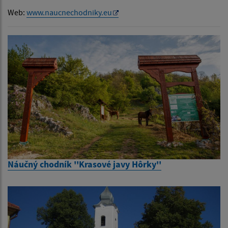
Web:
www.naucnechodniky.eu
Náučný chodník ''Krasové javy Hôrky''