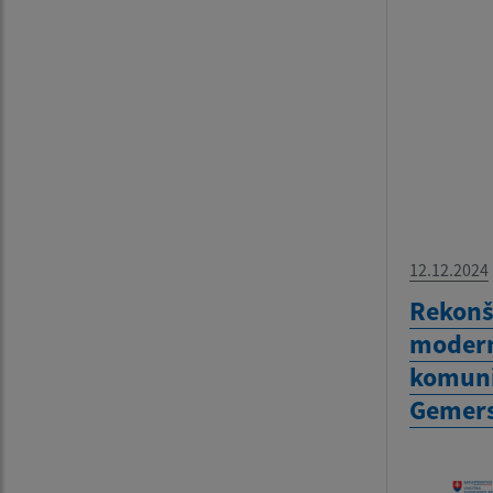
12.12.2024
Rekonš
modern
komuni
Gemers