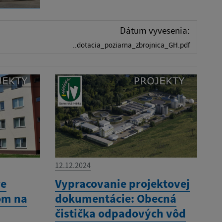
Dátum vyvesenia:
..dotacia_poziarna_zbrojnica_GH.pdf
12.12.2024
re
Vypracovanie projektovej
om na
dokumentácie: Obecná
čistička odpadových vôd