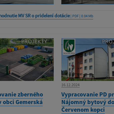
odnutie MV SR o pridelení dotácie
| PDF | 0.04 Mb
16.12.2024
vanie zberného
Vypracovanie PD p
v obci Gemerská
Nájomný bytový d
Červenom kopci