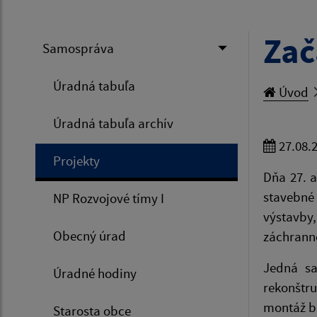
Zač
Samospráva
Úradná tabuľa
Úvod
Úradná tabuľa archív
27.08.
Projekty
Dňa 27. 
stavebné 
NP Rozvojové tímy I
výstavby
Obecný úrad
záchrann
Jedná sa
Úradné hodiny
rekonštr
montáž b
Starosta obce