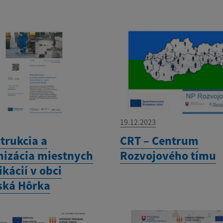
19.12.2023
trukcia a
CRT – Centrum
izácia miestnych
Rozvojového tímu
kácií v obci
ká Hôrka