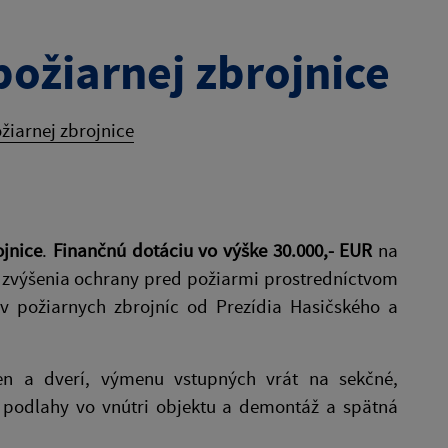
požiarnej zbrojnice
žiarnej zbrojnice
ojnice
.
Finančnú dotáciu vo výške 30.000,- EUR
na
u zvýšenia ochrany pred požiarmi prostredníctvom
v požiarnych zbrojníc od Prezídia Hasičského a
en a dverí, výmenu vstupných vrát na sekčné,
i podlahy vo vnútri objektu a demontáž a spätná