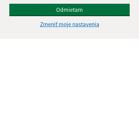
Oboznámil som sa so
spracúvaním osobných
údajov
Odmietam
Google reCaptcha Response
Zmeniť moje nastavenia
Odoslať správu
Úradné hodiny:
Deň
Čas doobeda
Čas poobede
Pondelok:
08:00 - 12:00
13:00 - 15:00
Utorok:
08:00 - 12:00
13:00 - 15:00
Streda:
Nestránkový deň
Štvrtok:
08:00 - 12:00
13:00 - 15:00
Piatok:
08:00 - 12:00
Obedňajšia prestávka:
12:00 - 13:00