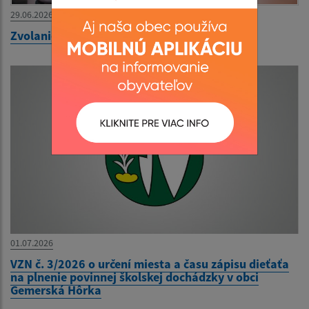
29.06.2026
Zvolanie 39. zasadnutia OZ na 30.06.2026
01.07.2026
VZN č. 3/2026 o určení miesta a času zápisu dieťaťa
na plnenie povinnej školskej dochádzky v obci
Gemerská Hôrka