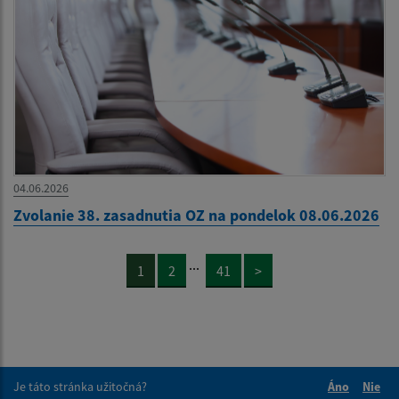
04.06.2026
Zvolanie 38. zasadnutia OZ na pondelok 08.06.2026
...
1
2
41
>
Je táto stránka užitočná?
Áno
Nie