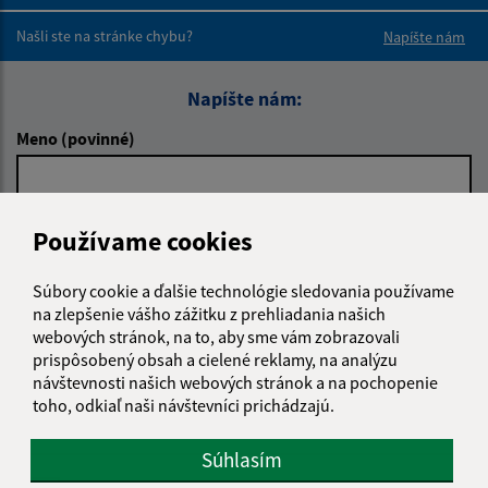
Boli tieto 
Boli 
Našli ste na stránke chybu?
Napíšte nám
Napíšte nám:
Meno (povinné)
E-mailová adresa (povinné)
Používame cookies
Súbory cookie a ďalšie technológie sledovania používame
na zlepšenie vášho zážitku z prehliadania našich
Text vašej správy (povinné)
webových stránok, na to, aby sme vám zobrazovali
prispôsobený obsah a cielené reklamy, na analýzu
návštevnosti našich webových stránok a na pochopenie
toho, odkiaľ naši návštevníci prichádzajú.
Súhlasím