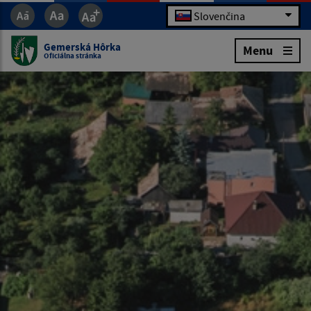
Slovenčina
Gemerská Hôrka
Menu
Oficiálna stránka