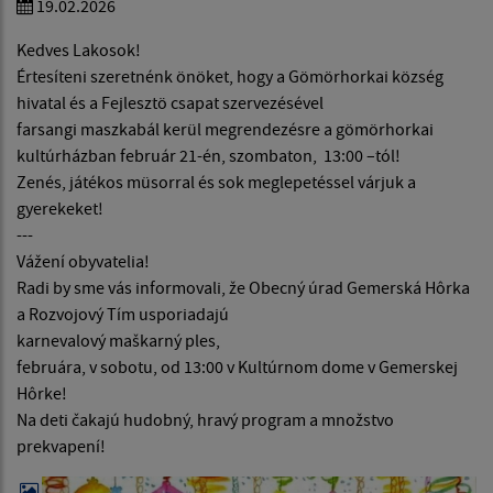
19.02.2026
Kedves Lakosok!
Értesíteni szeretnénk önöket, hogy a Gömörhorkai község
hivatal és a Fejlesztö csapat szervezésével
farsangi maszkabál kerül megrendezésre a gömörhorkai
kultúrházban február 21-én, szombaton, 13:00 –tól!
Zenés, játékos müsorral és sok meglepetéssel várjuk a
gyerekeket!
---
Vážení obyvatelia!
Radi by sme vás informovali, že Obecný úrad Gemerská Hôrka
a Rozvojový Tím usporiadajú
karnevalový maškarný ples,
februára, v sobotu, od 13:00 v Kultúrnom dome v Gemerskej
Hôrke!
Na deti čakajú hudobný, hravý program a množstvo
prekvapení!