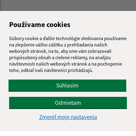
Úradné hodiny:
Používame cookies
Deň
Čas doobeda
Čas poobede
Pondelok:
08:00 - 12:00
13:00 - 15:00
Súbory cookie a ďalšie technológie sledovania používame
Utorok:
08:00 - 12:00
13:00 - 15:00
na zlepšenie vášho zážitku z prehliadania našich
Streda:
Nestránkový deň
webových stránok, na to, aby sme vám zobrazovali
Štvrtok:
08:00 - 12:00
13:00 - 15:00
prispôsobený obsah a cielené reklamy, na analýzu
Piatok:
08:00 - 12:00
návštevnosti našich webových stránok a na pochopenie
toho, odkiaľ naši návštevníci prichádzajú.
Obedňajšia prestávka:
12:00 - 13:00
Súhlasím
Kontakt:
Odmietam
Obecný úrad Gemerská Hôrka
Gemerská Hôrka 151
Zmeniť moje nastavenia
049 12 Gemerská Hôrka
obec@gemerskahorka.eu