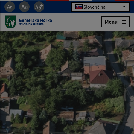
Slovenčina
Gemerská Hôrka
Menu
Oficiálna stránka