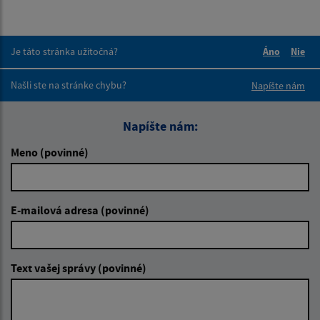
Je táto stránka užitočná?
Áno
Nie
Boli tieto 
Boli 
Našli ste na stránke chybu?
Napíšte nám
Napíšte nám:
Meno (povinné)
E-mailová adresa (povinné)
Text vašej správy (povinné)