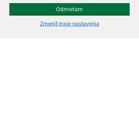
Odmietam
Zmeniť moje nastavenia
Informácie o stránke:
Vyhlásenie o prístupnosti
Autorské práva
Ochrana osobných údajov
Navigácia:
Vytlačiť aktuálnu stránku
Mapa stránok
Cookies