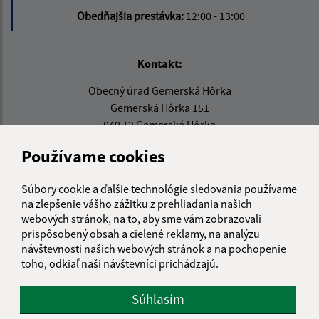
Obedňajšia prestávka:
12:00 - 13:00
Kontakt:
Obecný úrad Gemerská Hôrka
Gemerská Hôrka 151
049 12 Gemerská Hôrka
Používame cookies
obec@gemerskahorka.eu
+421 58 7921 225
Súbory cookie a ďalšie technológie sledovania používame
IČO: 00328219
na zlepšenie vášho zážitku z prehliadania našich
webových stránok, na to, aby sme vám zobrazovali
prispôsobený obsah a cielené reklamy, na analýzu
návštevnosti našich webových stránok a na pochopenie
toho, odkiaľ naši návštevníci prichádzajú.
Súhlasím