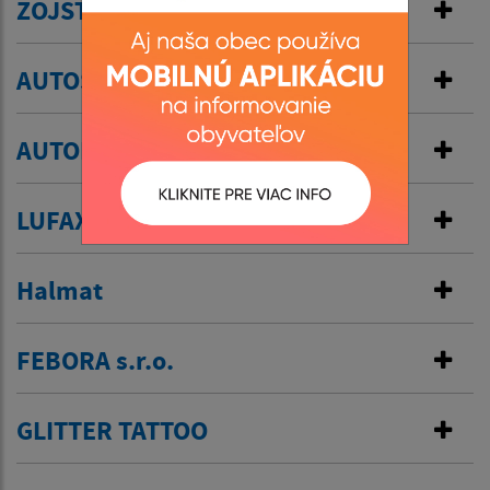
ZOJSTAV, s r.o.
AUTOŠKOLA - MIGA
AUTODOPRAVA - Ľudovít Dusza
LUFAX
Halmat
FEBORA s.r.o.
GLITTER TATTOO