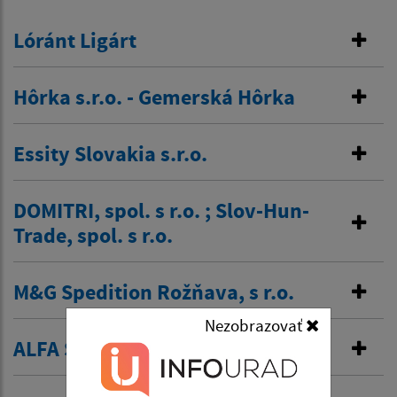
Lóránt Ligárt
Hôrka s.r.o. - Gemerská Hôrka
Essity Slovakia s.r.o.
DOMITRI, spol. s r.o. ; Slov-Hun-
Trade, spol. s r.o.
M&G Spedition Rožňava, s r.o.
Nezobrazovať
ALFA SM s.r.o.