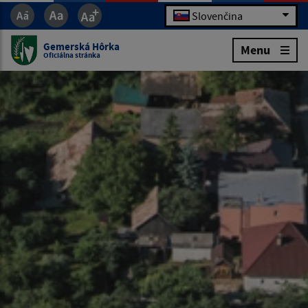
Slovenčina
Gemerská Hôrka
Menu
Oficiálna stránka