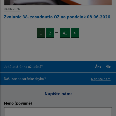
04.06.2026
Zvolanie 38. zasadnutia OZ na pondelok 08.06.2026
...
1
2
41
>
Je táto stránka užitočná?
Áno
Nie
Boli tieto 
Boli 
Našli ste na stránke chybu?
Napíšte nám
Napíšte nám:
Meno (povinné)