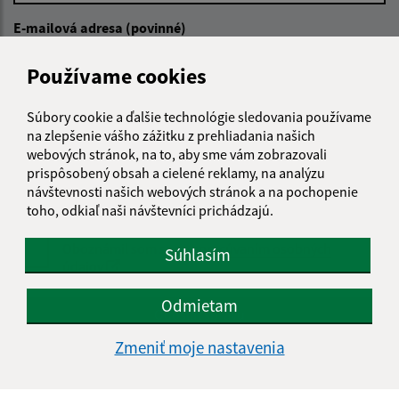
E-mailová adresa (povinné)
Používame cookies
Text vašej správy (povinné)
Súbory cookie a ďalšie technológie sledovania používame
na zlepšenie vášho zážitku z prehliadania našich
webových stránok, na to, aby sme vám zobrazovali
prispôsobený obsah a cielené reklamy, na analýzu
návštevnosti našich webových stránok a na pochopenie
toho, odkiaľ naši návštevníci prichádzajú.
Oboznámil som sa so
spracúvaním osobných
Súhlasím
údajov
Odmietam
Google reCaptcha Response
Odoslať správu
Zmeniť moje nastavenia