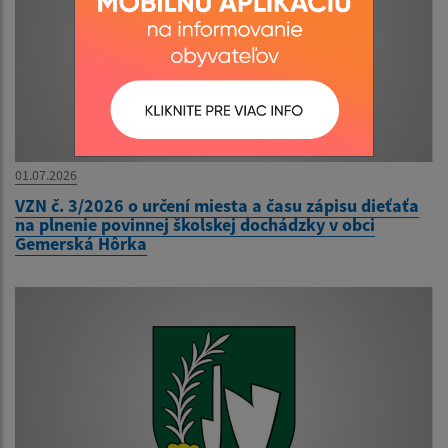
01.07.2026
VZN č. 3/2026 o určení miesta a času zápisu dieťaťa
na plnenie povinnej školskej dochádzky v obci
Gemerská Hôrka