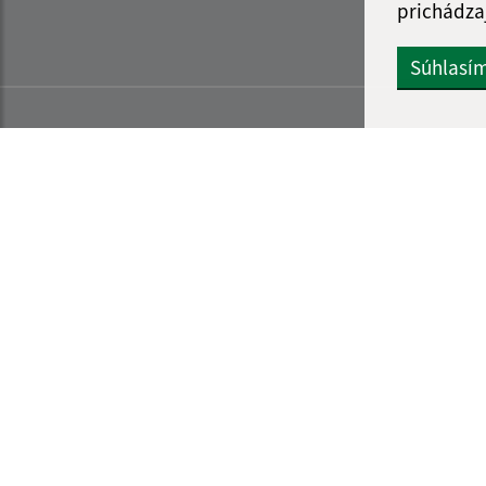
prichádza
Súhlasí
Informácie o stránke:
Navigácia: