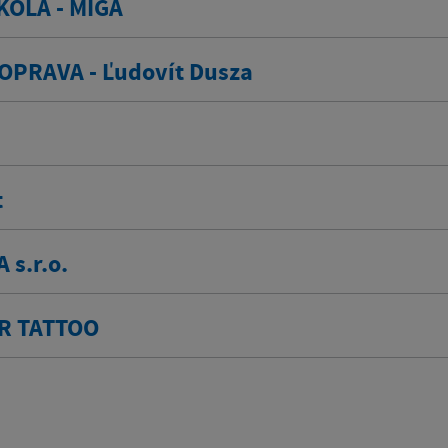
OLA - MIGA
PRAVA - Ľudovít Dusza
t
 s.r.o.
R TATTOO