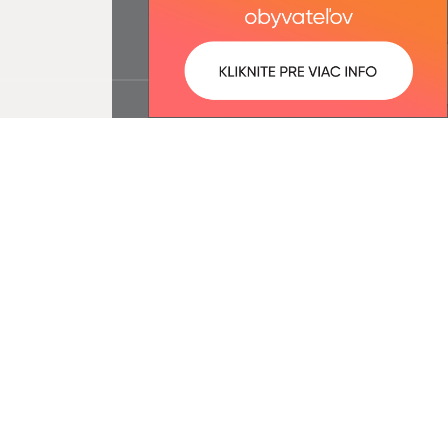
ované:
Správca obsahu: