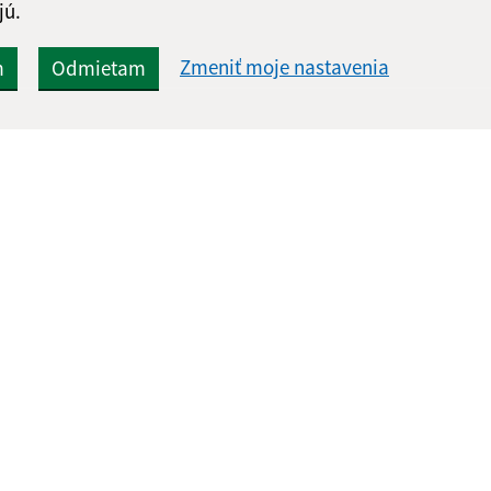
jú.
Zmeniť moje nastavenia
m
Odmietam
Rýchle odkazy:
Aktualiz