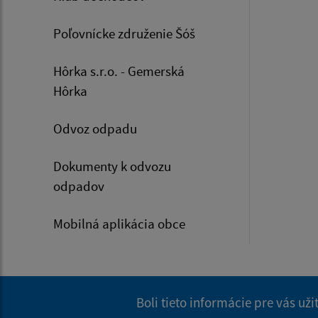
Poľovnícke združenie Šóš
Hôrka s.r.o. - Gemerská
Hôrka
Odvoz odpadu
Dokumenty k odvozu
odpadov
Mobilná aplikácia obce
Boli tieto informácie pre vás už