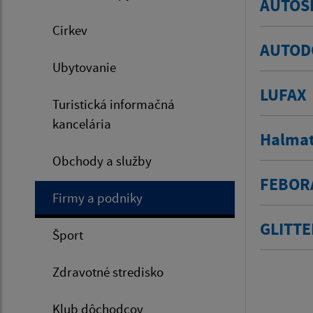
AUTOŠK
Cirkev
AUTODO
Ubytovanie
LUFAX
Turistická informačná
kancelária
Halma
Obchody a služby
FEBORA
Firmy a podniky
GLITTE
Šport
Zdravotné stredisko
Klub dôchodcov