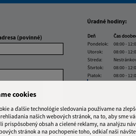
Boli tieto informácie pre 
Boli tieto informáci
Úradné hodiny:
Deň
Čas doobe
adresa (povinné)
Pondelok:
08:00 - 12:
Utorok:
08:00 - 12:
Streda:
Nestránko
Štvrtok:
08:00 - 12:
Piatok:
08:00 - 12:
Obedňajšia prestáv
ame cookies
okie a ďalšie technológie sledovania používame na zlepš
 prehliadania našich webových stránok, na to, aby sme v
Google reCaptcha Response
Odoslať
ch
li prispôsobený obsah a cielené reklamy, na analýzu náv
správu
bových stránok a na pochopenie toho, odkiaľ naši návšte