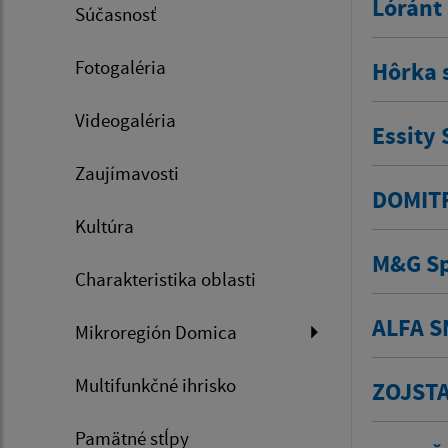
Lóránt 
Súčasnosť
Fotogaléria
Hôrka 
Videogaléria
Essity 
Zaujímavosti
DOMITRI
Kultúra
M&G Sp
Charakteristika oblasti
ALFA SM
Mikroregión Domica
Multifunkčné ihrisko
ZOJSTAV
Pamätné stĺpy