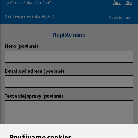
Je táto stránka užitočná?
Áno
Nie
Boli tieto 
Boli 
Našli ste na stránke chybu?
Napíšte nám
Napíšte nám:
Meno (povinné)
E-mailová adresa (povinné)
Text vašej správy (povinné)
Používame cookies