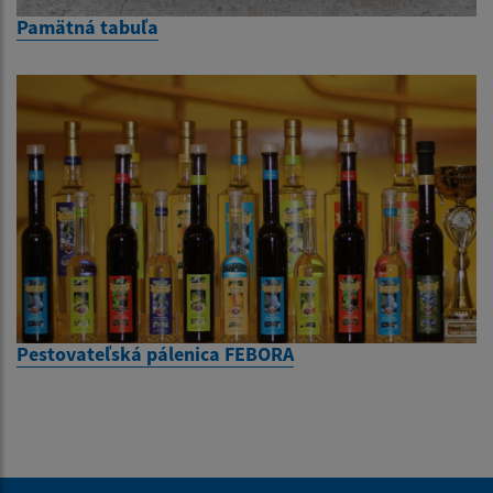
Pamätná tabuľa
Pestovateľská pálenica FEBORA