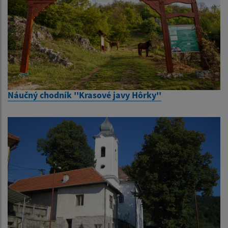
Náučný chodník ''Krasové javy Hôrky''