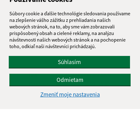
Oboznámil som sa so
spracúvaním osobných
Súbory cookie a ďalšie technológie sledovania používame
údajov
na zlepšenie vášho zážitku z prehliadania našich
webových stránok, na to, aby sme vám zobrazovali
Google reCaptcha Response
Odoslať správu
prispôsobený obsah a cielené reklamy, na analýzu
návštevnosti našich webových stránok a na pochopenie
toho, odkiaľ naši návštevníci prichádzajú.
Súhlasím
Úradné hodiny:
Deň
Čas doobeda
Čas poobede
Odmietam
Pondelok:
08:00 - 12:00
13:00 - 15:00
Utorok:
08:00 - 12:00
13:00 - 15:00
Zmeniť moje nastavenia
Streda:
Nestránkový deň
Štvrtok:
08:00 - 12:00
13:00 - 15:00
Piatok:
08:00 - 12:00
Obedňajšia prestávka:
12:00 - 13:00