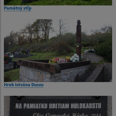
Pamätný stľp
Hrob Istvána Duszu