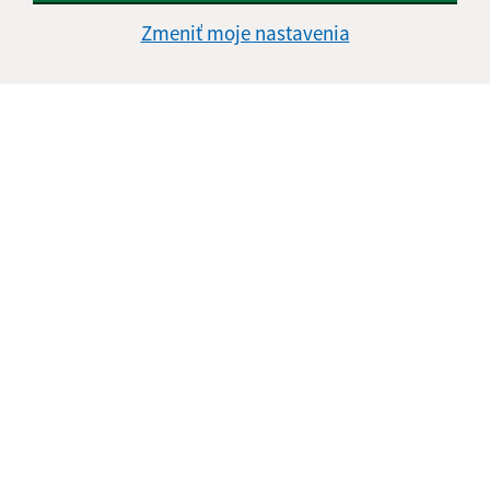
Zmeniť moje nastavenia
2017/ XII. EnviroDay