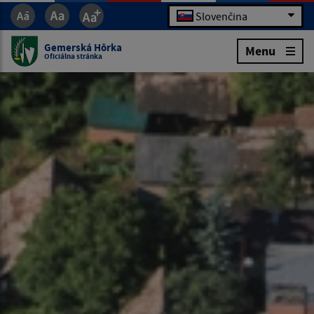
Slovenčina
Gemerská Hôrka
Menu
Oficiálna stránka