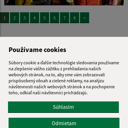
1
2
3
4
5
6
7
8
>
Zoznam fotogalérií:
Používame cookies
Súbory cookie a ďalšie technológie sledovania používame
na zlepšenie vášho zážitku z prehliadania našich
webových stránok, na to, aby sme vám zobrazovali
prispôsobený obsah a cielené reklamy, na analýzu
návštevnosti našich webových stránok a na pochopenie
toho, odkiaľ naši návštevníci prichádzajú.
Súhlasím
Odmietam
2018/ XII. Ples Mikroregiónu