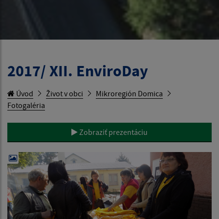
2017/ XII. EnviroDay
Úvod
Život v obci
Mikroregión Domica
Fotogaléria
Zobraziť prezentáciu