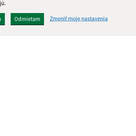
jú.
Zmeniť moje nastavenia
m
Odmietam
Rýchle odkazy:
Aktualiz