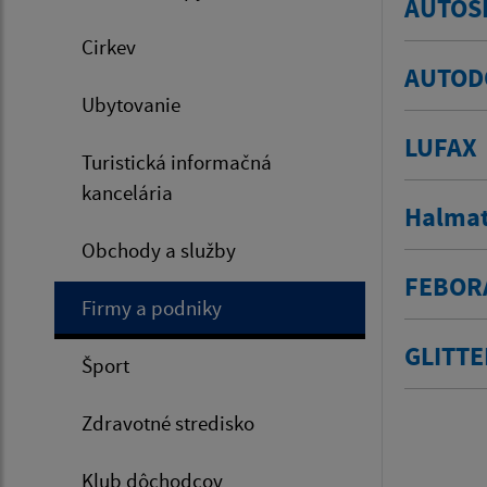
AUTOŠK
Cirkev
AUTODO
Ubytovanie
LUFAX
Turistická informačná
kancelária
Halma
Obchody a služby
FEBORA
Firmy a podniky
GLITTE
Šport
Zdravotné stredisko
Klub dôchodcov