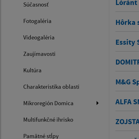
Lóránt 
Súčasnosť
Fotogaléria
Hôrka 
Videogaléria
Essity 
Zaujímavosti
DOMITRI
Kultúra
M&G Sp
Charakteristika oblasti
ALFA SM
Mikroregión Domica
Multifunkčné ihrisko
ZOJSTAV
Pamätné stĺpy