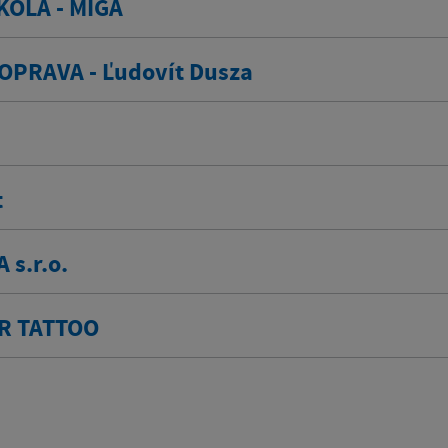
OLA - MIGA
PRAVA - Ľudovít Dusza
t
 s.r.o.
R TATTOO