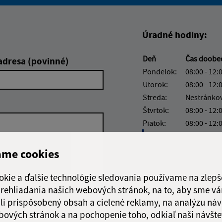
Boli tieto informácie pre 
Boli tieto informáci
Úradné hodiny:
Deň
Čas doobe
adresa (povinné)
Pondelok:
08:00 - 12:
Utorok:
08:00 - 12:
Streda:
Nestránko
Štvrtok:
08:00 - 12:
Piatok:
08:00 - 12:
Obedňajšia prestáv
ame cookies
okie a ďalšie technológie sledovania používame na zlepš
 prehliadania našich webových stránok, na to, aby sme v
Google reCaptcha Response
Odoslať
ch
li prispôsobený obsah a cielené reklamy, na analýzu náv
správu
bových stránok a na pochopenie toho, odkiaľ naši návšte