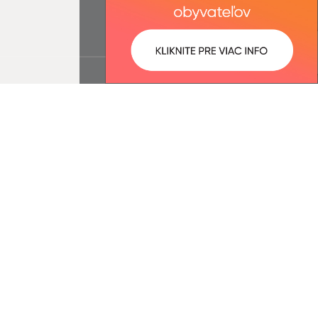
ované:
Správca obsahu: