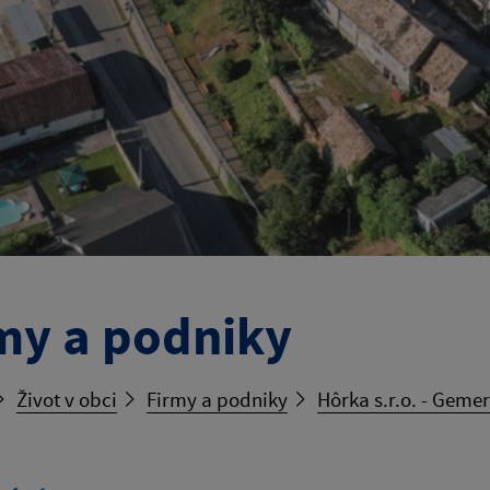
my a podniky
Život v obci
Firmy a podniky
Hôrka s.r.o. - Geme