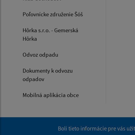
Poľovnícke združenie Šóš
Hôrka s.r.o. - Gemerská
Hôrka
Odvoz odpadu
Dokumenty k odvozu
odpadov
Mobilná aplikácia obce
Boli tieto informácie pre vás už