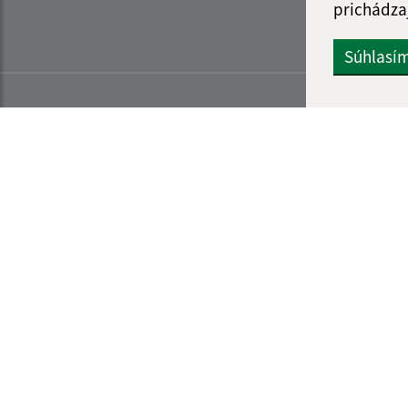
prichádza
Súhlasí
Informácie o stránke:
Navigácia: