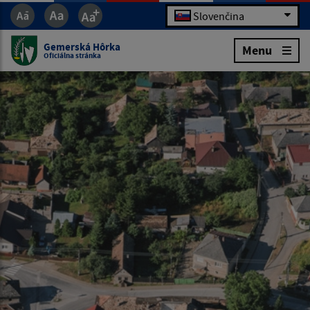
Slovenčina
Gemerská Hôrka
Menu
Oficiálna stránka