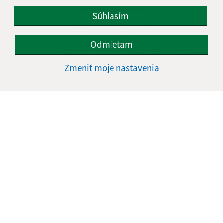
Informácie o stránke:
Súhlasím
Vyhlásenie o prístupnosti
Autorské práva
Odmietam
Ochrana osobných údajov
Zmeniť moje nastavenia
Navigácia:
Vytlačiť aktuálnu stránku
Mapa stránok
Cookies
Rýchle odkazy:
Aktuality
História
Fotogaléria
Školstvo
Aktualizované: