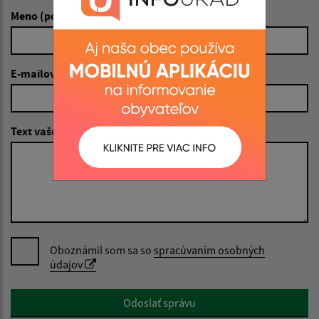
Meno (povinné)
E-mailová adresa (povinné)
Text vašej správy (povinné)
Oboznámil som sa so
spracúvaním osobných
údajov
Google reCaptcha Response
Odoslať správu