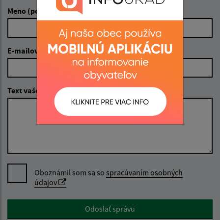
Meno (povinné)
E-mailová adresa (povinné)
Text vašej správy (povinné)
Oboznámil som sa so
spracúvaním osobných
údajov
Google reCaptcha Response
Odoslať správu