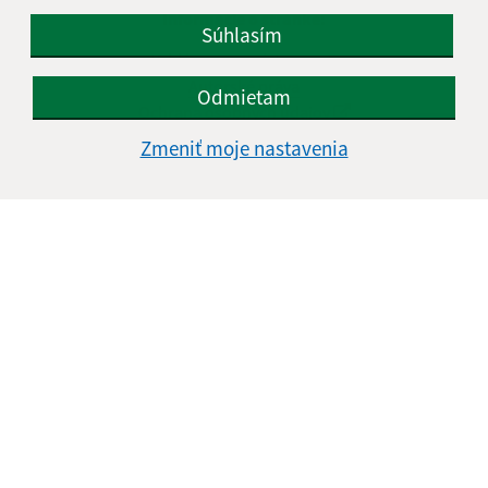
Informácie o stránke:
Súhlasím
Vyhlásenie o prístupnosti
Autorské práva
Odmietam
Ochrana osobných údajov
Zmeniť moje nastavenia
Navigácia:
Vytlačiť aktuálnu stránku
Mapa stránok
Cookies
Rýchle odkazy:
Aktuality
História
Fotogaléria
Školstvo
Aktualizované: