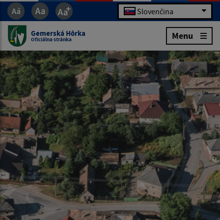
Slovenčina
Gemerská Hôrka
Menu
Oficiálna stránka