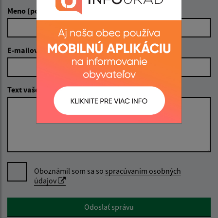
Meno (povinné)
E-mailová adresa (povinné)
Text vašej správy (povinné)
Oboznámil som sa so
spracúvaním osobných
údajov
Google reCaptcha Response
Odoslať správu