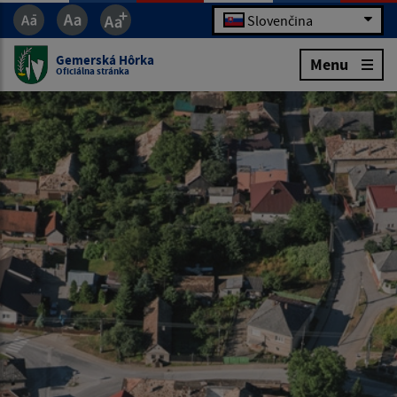
Slovenčina
Gemerská Hôrka
Menu
Oficiálna stránka