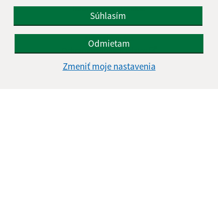
Informácie o stránke:
Súhlasím
Vyhlásenie o prístupnosti
Autorské práva
Odmietam
Ochrana osobných údajov
Zmeniť moje nastavenia
Navigácia:
Vytlačiť aktuálnu stránku
Mapa stránok
Cookies
Rýchle odkazy:
Aktuality
História
Fotogaléria
Školstvo
Aktualizované: