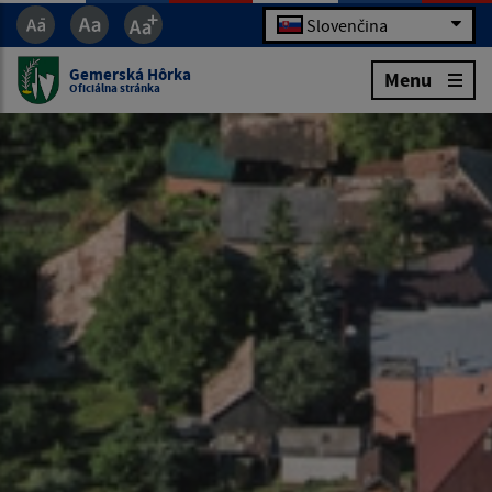
Slovenčina
Gemerská Hôrka
Menu
Oficiálna stránka