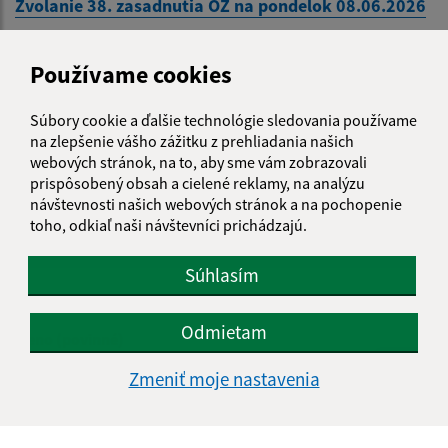
Zvolanie 38. zasadnutia OZ na pondelok 08.06.2026
...
1
2
41
>
Používame cookies
Súbory cookie a ďalšie technológie sledovania používame
na zlepšenie vášho zážitku z prehliadania našich
webových stránok, na to, aby sme vám zobrazovali
prispôsobený obsah a cielené reklamy, na analýzu
Je táto stránka užitočná?
Áno
Nie
návštevnosti našich webových stránok a na pochopenie
Boli tieto 
Boli 
toho, odkiaľ naši návštevníci prichádzajú.
Našli ste na stránke chybu?
Napíšte nám
Súhlasím
Napíšte nám:
Odmietam
Meno (povinné)
Zmeniť moje nastavenia
E-mailová adresa (povinné)