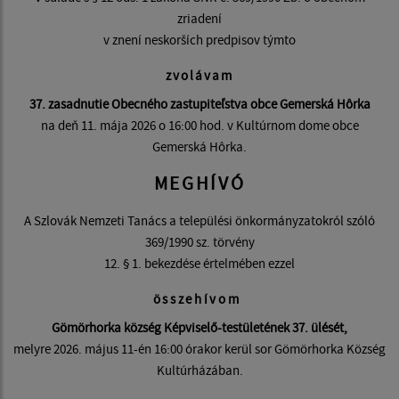
zriadení
v znení neskorších predpisov týmto
zvolávam
37. zasadnutie Obecného zastupiteľstva obce Gemerská Hôrka
na deň 11. mája 2026 o 16:00 hod. v Kultúrnom dome obce
Gemerská Hôrka.
MEGHÍVÓ
A Szlovák Nemzeti Tanács a települési önkormányzatokról szóló
369/1990 sz. törvény
12. § 1. bekezdése értelmében ezzel
összehívom
Gömörhorka község Képviselő-testületének 37. ülését
,
melyre 2026. május 11-én 16:00 órakor kerül sor Gömörhorka Község
Kultúrházában.