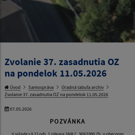
Zvolanie 37. zasadnutia OZ
na pondelok 11.05.2026
Úvod
Samospráva
Úradná tabuľa archív
Zvolanie 37. zasadnutia OZ na pondelok 11.05.2026
07.05.2026
POZVÁNKA
V súlade s § 12 ods. 1 zákona SNR č. 369/1990 Zb. o obecnom