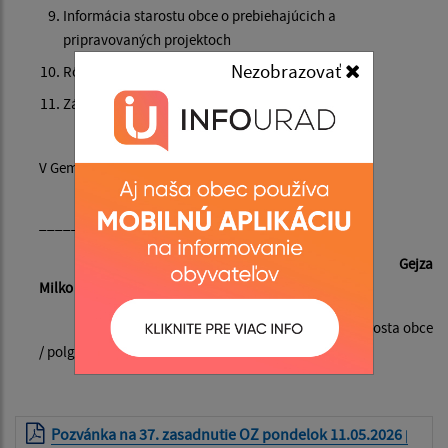
Informácia starostu obce o prebiehajúcich a
pripravovaných projektoch
Nezobrazovať
Rôzne – slovo pre verejnosť, interpelácie, dopyty
Záver
V Gemerskej Hôrke, dňa 7. mája 2026
_____________________
Gejza
Milko
starosta obce
/ polgármester
Pozvánka na 37. zasadnutie OZ pondelok 11.05.2026
|