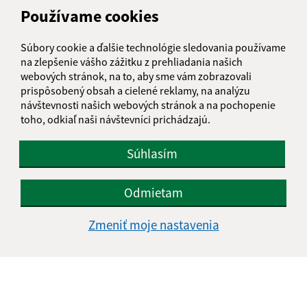
Používame cookies
Text vašej správy (povinné)
Súbory cookie a ďalšie technológie sledovania používame
na zlepšenie vášho zážitku z prehliadania našich
webových stránok, na to, aby sme vám zobrazovali
prispôsobený obsah a cielené reklamy, na analýzu
návštevnosti našich webových stránok a na pochopenie
toho, odkiaľ naši návštevníci prichádzajú.
Oboznámil som sa so
spracúvaním osobných
údajov
Súhlasím
Google reCaptcha Response
Odoslať správu
Odmietam
Zmeniť moje nastavenia
Úradné hodiny:
Deň
Čas doobeda
Čas poobede
Pondelok:
08:00 - 12:00
13:00 - 15:00