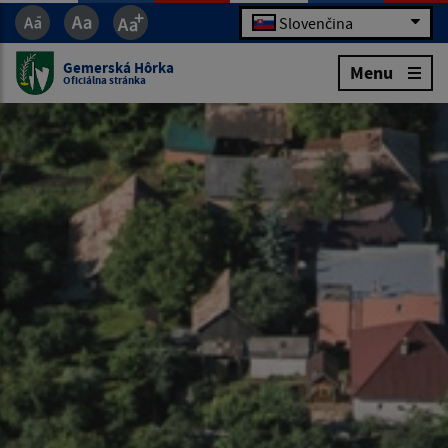
Slovenčina
Gemerská Hôrka
Menu
Oficiálna stránka