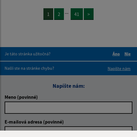
...
1
2
41
>
Je táto stránka užitočná?
Áno
Nie
Boli tieto 
Boli 
Našli ste na stránke chybu?
Napíšte nám
Napíšte nám:
Meno (povinné)
E-mailová adresa (povinné)