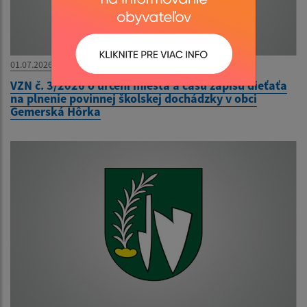
01.07.2026
VZN č. 3/2026 o určení miesta a času zápisu dieťaťa
na plnenie povinnej školskej dochádzky v obci
Gemerská Hôrka