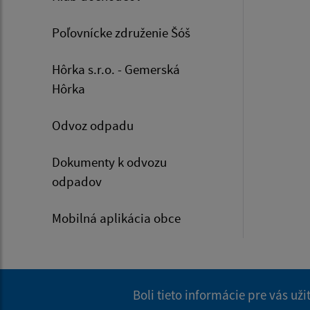
Poľovnícke združenie Šóš
Hôrka s.r.o. - Gemerská
Hôrka
Odvoz odpadu
Dokumenty k odvozu
odpadov
Mobilná aplikácia obce
Boli tieto informácie pre vás už