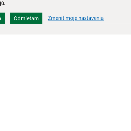
jú.
Zmeniť moje nastavenia
m
Odmietam
Rýchle odkazy:
Aktualiz