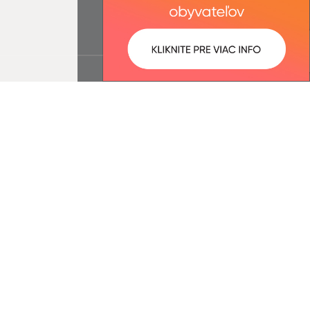
ované:
Správca obsahu: