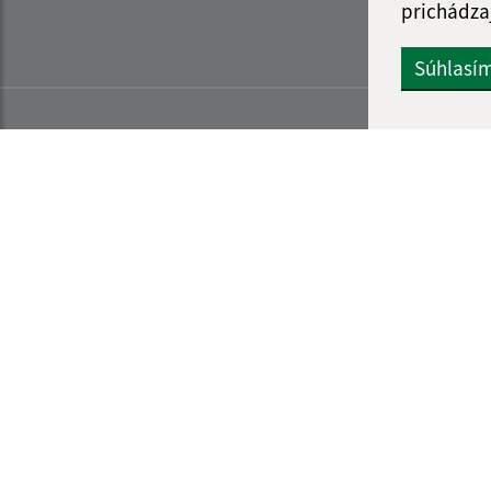
prichádza
Súhlasí
Informácie o stránke:
Navigácia: