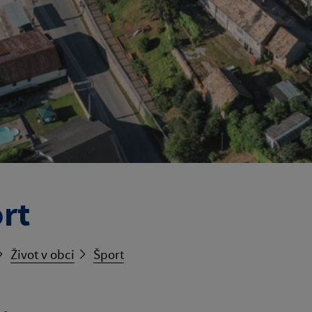
rt
Život v obci
Šport