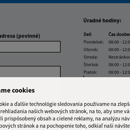
Boli tieto informácie pre 
Boli tieto informáci
Úradné hodiny:
Deň
Čas doobe
adresa (povinné)
Pondelok:
08:00 - 12:
Utorok:
08:00 - 12:
Streda:
Nestránko
Štvrtok:
08:00 - 12:
Piatok:
08:00 - 12:
Obedňajšia prestáv
ame cookies
okie a ďalšie technológie sledovania používame na zlepš
 prehliadania našich webových stránok, na to, aby sme v
Google reCaptcha Response
Odoslať
ch
li prispôsobený obsah a cielené reklamy, na analýzu náv
správu
bových stránok a na pochopenie toho, odkiaľ naši návšte