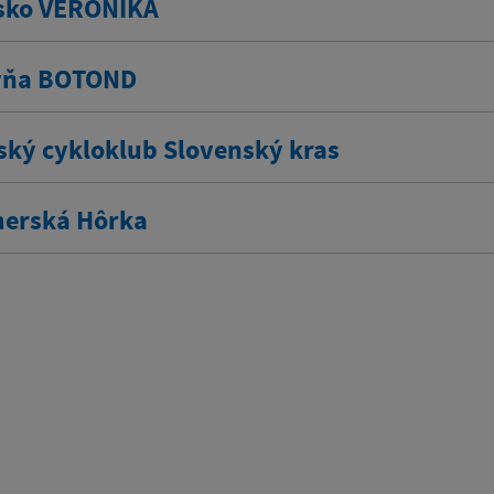
sko VERONIKA
vňa BOTOND
ský cykloklub Slovenský kras
erská Hôrka