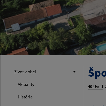
Špo
Život v obci
Aktuality
Úvod
História