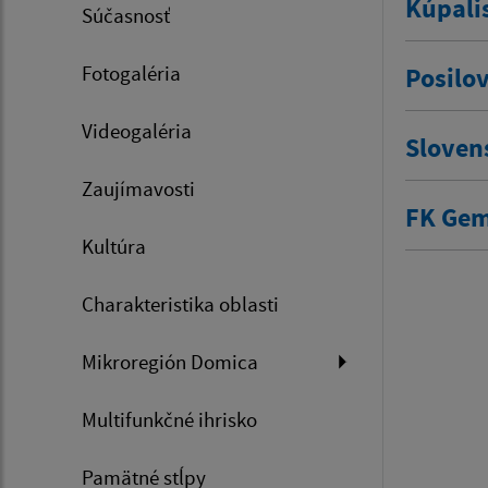
Kúpali
Súčasnosť
Fotogaléria
Posilo
Videogaléria
Sloven
Zaujímavosti
FK Gem
Kultúra
Charakteristika oblasti
Mikroregión Domica
Multifunkčné ihrisko
Pamätné stĺpy